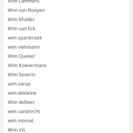
Wim Lammers
Wim van Rooyen
Wim Mulder
Wim van Eck
wim spanbroek
wim viehmann
Wim Quekel
Wim Koevermans
Wim Severin
wim vanas
wim dekleine
Wim deBeer
wim vandrecht
wim moinat
Wim Vis