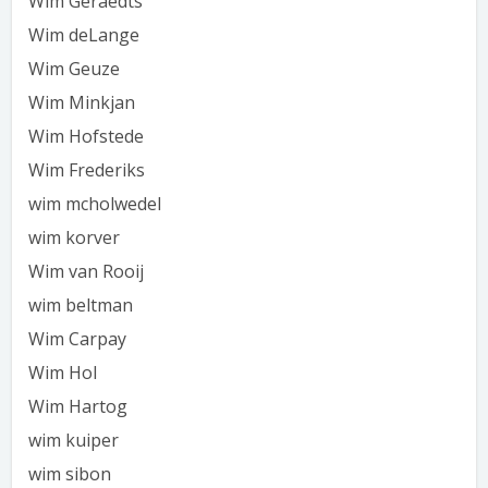
Wim Geraedts
Wim deLange
Wim Geuze
Wim Minkjan
Wim Hofstede
Wim Frederiks
wim mcholwedel
wim korver
Wim van Rooij
wim beltman
Wim Carpay
Wim Hol
Wim Hartog
wim kuiper
wim sibon