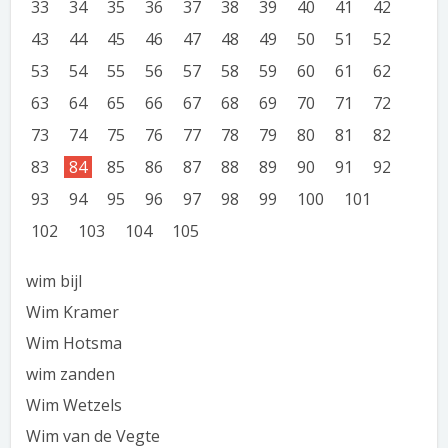
33
34
35
36
37
38
39
40
41
42
43
44
45
46
47
48
49
50
51
52
53
54
55
56
57
58
59
60
61
62
63
64
65
66
67
68
69
70
71
72
73
74
75
76
77
78
79
80
81
82
83
84
85
86
87
88
89
90
91
92
93
94
95
96
97
98
99
100
101
102
103
104
105
wim bijl
Wim Kramer
Wim Hotsma
wim zanden
Wim Wetzels
Wim van de Vegte