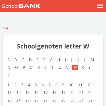
Nostalgische verhalen
Log in
w
Meld je gratis aan
Help
Schoolgenoten letter W
A
B
C
D
E
F
G
H
I
J
K
L
M
N
O
P
Q
R
S
T
U
V
W
X
Y
Z
1
2
3
4
5
6
7
8
9
10
11
12
13
14
15
16
17
18
19
20
21
22
23
24
25
26
27
28
29
30
31
32