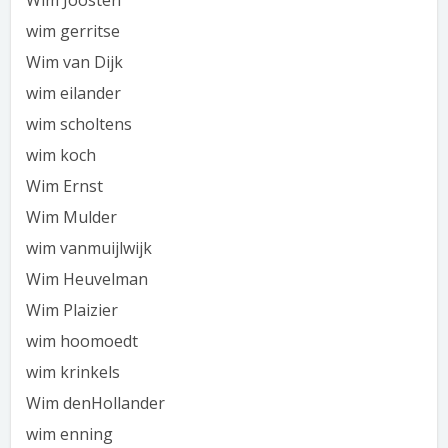
Wim Joosten
wim gerritse
Wim van Dijk
wim eilander
wim scholtens
wim koch
Wim Ernst
Wim Mulder
wim vanmuijlwijk
Wim Heuvelman
Wim Plaizier
wim hoomoedt
wim krinkels
Wim denHollander
wim enning