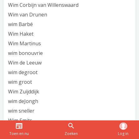
Wim Corbijn van Willenswaard
Wim van Drunen
wim Barbé
Wim Haket
Wim Martinus
wim bonouvrie
Wim de Leeuw
wim degroot
wim groot
Wim Zuijddijk
wim deJongh
wim sneller
Wim Smits
wim klaassen
Toen en nu
Zoeken
Log in