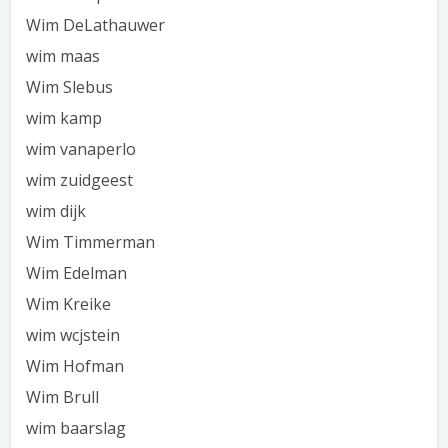
Wim DeLathauwer
wim maas
Wim Slebus
wim kamp
wim vanaperlo
wim zuidgeest
wim dijk
Wim Timmerman
Wim Edelman
Wim Kreike
wim wcjstein
Wim Hofman
Wim Brull
wim baarslag