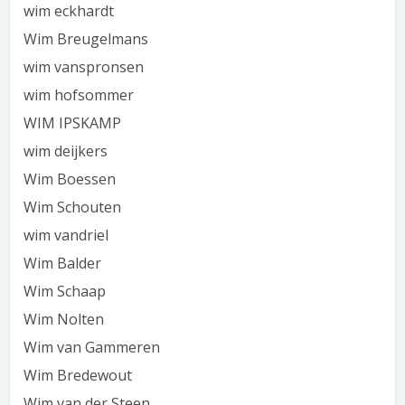
wim eckhardt
Wim Breugelmans
wim vanspronsen
wim hofsommer
WIM IPSKAMP
wim deijkers
Wim Boessen
Wim Schouten
wim vandriel
Wim Balder
Wim Schaap
Wim Nolten
Wim van Gammeren
Wim Bredewout
Wim van der Steen