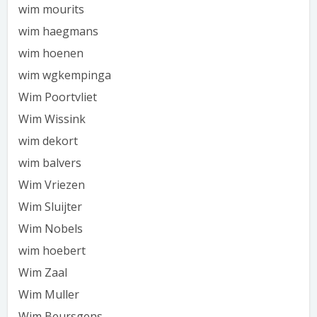
wim mourits
wim haegmans
wim hoenen
wim wgkempinga
Wim Poortvliet
Wim Wissink
wim dekort
wim balvers
Wim Vriezen
Wim Sluijter
Wim Nobels
wim hoebert
Wim Zaal
Wim Muller
Wim Beursgens