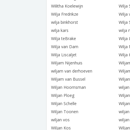
Wilitha Koelewijn
Wilja 
Wilja Fredrikze
Wilja
wilja binkhorst
Wilja 
wilja kars
wilja 
Wilja teBrake
Wilja
Wilja van Dam
Wilja
Wilja Liscaljet
Wilja
Wiljam Nijenhuis
Wilja
wiljam van derhoeven
Wilja
Wiljam van Bussel
Wilja
Wiljan Hoornsman
wiljan
Wiljan Ploeg
Wiljan
Wiljan Schelle
Wilja
Wiljan Toonen
wilja
wiljan vos
wilja
Wiljan Kos
Wilja