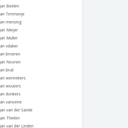
jan Beelen
jan Timmerije
jan mensing
jan Meijer
jan Muller
jan vdaker
jan broeren
ljan Nooren
jan bruil
jan wennekers
jan wouters
jan donkers
jan vanoene
jan van der Sande
jan Thielen
jan van der Linden