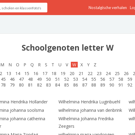
Nostalgische verhalen
Log
Schoolgenoten letter W
M
N
O
P
Q
R
S
T
U
V
W
X
Y
Z
2
13
14
15
16
17
18
19
20
21
22
23
24
25
26
45
46
47
48
49
50
51
52
53
54
55
56
57
58
59
78
79
80
81
82
83
84
85
86
87
88
89
90
91
92
lmina Hendrika Hollander
Wilhelmina Hendrika Luginbuehl
wil
lmina johanna soolsma
wilhelmina johanna van denbrink
Wi
lmina johanna catherina
Wilhelmina Johanna Fredrika
wil
r
Zeegers
lmina Maria Zondag
wilhelmina maria vandongen
Wil