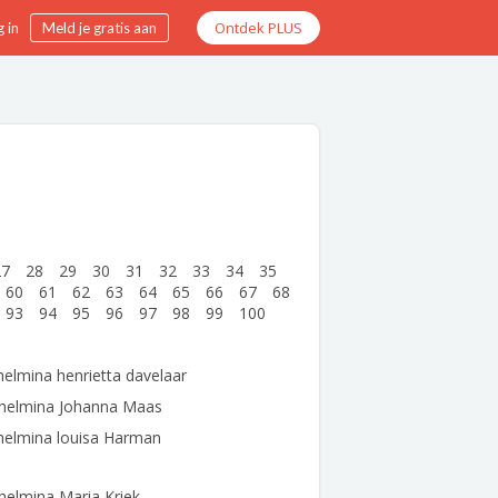
Ontdek PLUS
 in
Meld je gratis aan
27
28
29
30
31
32
33
34
35
60
61
62
63
64
65
66
67
68
93
94
95
96
97
98
99
100
helmina henrietta davelaar
lhelmina Johanna Maas
helmina louisa Harman
helmina Maria Kriek