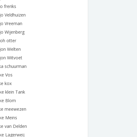
jo freriks
jo Veldhuizen
ljo Vreeman
jo Wijenberg
joh otter
jon Welten
jon Witvoet
lka schuurman
ke Vos
ke kox
ke klein Tank
lke Blom
lke meewezen
ke Meins
ke van Delden
ke Lagerweij