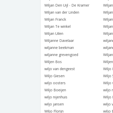
Wiljan Den Uijl - De Kramer
Wilja
Wiljan van der Linden
Wilja
Wiljan Franck
Wilja
Wiljan Te winkel
Wiljan
Wiljan Uilen
Wilja
Wiljanne Davelaar
wiljan
wiljanne beekman
wilja
wiljanne grevengoed
Wilja
Wiljen Bos
Wilje
wiljo van dengeest
Wiljo
Wiljo Giesen
Wiljo
wiljo oosters
Wiljo
Wiljo Boeijen
wiljo 
wiljo nijenhuis
Wiljo
wiljo jansen
wiljo
Wiljo Florijn
wiljo 