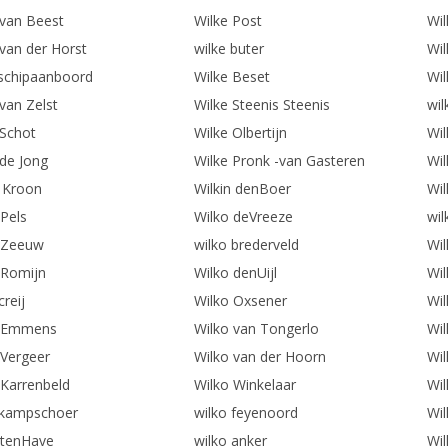
 van Beest
Wilke Post
Wil
 van der Horst
wilke buter
Wil
 schipaanboord
Wilke Beset
Wil
van Zelst
Wilke Steenis Steenis
wil
 Schot
Wilke Olbertijn
Wil
 de Jong
Wilke Pronk -van Gasteren
Wi
n Kroon
Wilkin denBoer
Wil
 Pels
Wilko deVreeze
wi
 Zeeuw
wilko brederveld
Wil
 Romijn
Wilko denUijl
Wil
creij
Wilko Oxsener
Wil
o Emmens
Wilko van Tongerlo
Wil
 Vergeer
Wilko van der Hoorn
Wi
 Karrenbeld
Wilko Winkelaar
Wi
 kampschoer
wilko feyenoord
Wil
 tenHave
wilko anker
Wil