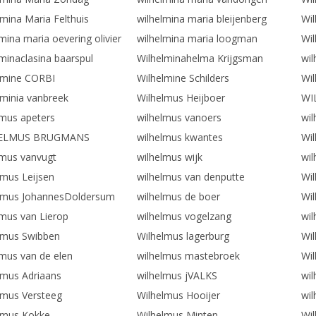
lmina Maria Felthuis
wilhelmina maria bleijenberg
Wil
mina maria oevering olivier
wilhelmina maria loogman
Wil
lminaclasina baarspul
Wilhelminahelma Krijgsman
wil
lmine CORBI
Wilhelmine Schilders
Wil
lminia vanbreek
Wilhelmus Heijboer
WI
lmus apeters
wilhelmus vanoers
wi
ELMUS BRUGMANS
wilhelmus kwantes
Wi
lmus vanvugt
wilhelmus wijk
wi
lmus Leijsen
wilhelmus van denputte
Wil
lmus JohannesDoldersum
wilhelmus de boer
Wil
lmus van Lierop
wilhelmus vogelzang
wi
lmus Swibben
Wilhelmus lagerburg
Wil
lmus van de elen
wilhelmus mastebroek
Wi
lmus Adriaans
wilhelmus jVALKS
wil
lmus Versteeg
Wilhelmus Hooijer
wil
lmus Kokke
Wilhelmus Minten
Wil