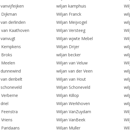
 vanvijfeijken
wiljan kamphuis
Wil
n Dijkman
Wiljan Franck
wil
 van derlinden
Wiljan Meijvogel
wil
n van Kaathoven
Wiljan Versteeg
Wil
n vanvugt
Wiljan wjwte Mebel
Wil
n Kempkens
Wiljan Drijer
wil
n Broks
wiljan becker
wil
n Meelen
Wiljan van Veluw
Wi
n dunnewind
wiljan van der Veen
wil
 van denbelt
Wiljan van Hout
wil
n schoneveld
Wiljan Schoneveld
wil
n Verberne
Wiljan Killop
wil
 driel
Wiljan Werkhoven
wil
n Feenstra
Wiljan VanZuydam
Wil
 Vriens
Wiljan VanBeek
Wil
n Paridaans
Wiljan Muller
Wil