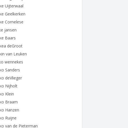
ke Uijterwaal
ke Geelkerken
ke Cornelese
ke jansen
ke Baars
lkea deGroot
kin van Leuken
lko wennekes
ko Sanders
ko deVlieger
ko Nijholt
ko Klein
lko Braam
lko Hanzen
ko Ruijne
ko van de Pieterman