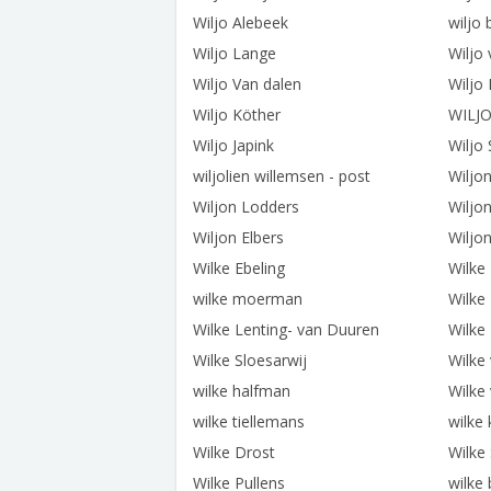
Wiljo Alebeek
wiljo b
Wiljo Lange
Wiljo
Wiljo Van dalen
Wiljo
Wiljo Köther
WILJO
Wiljo Japink
Wiljo 
wiljolien willemsen - post
Wiljo
Wiljon Lodders
Wiljo
Wiljon Elbers
Wiljo
Wilke Ebeling
Wilke
wilke moerman
Wilke
Wilke Lenting- van Duuren
Wilke
Wilke Sloesarwij
Wilke 
wilke halfman
Wilke 
wilke tiellemans
wilke
Wilke Drost
Wilke 
Wilke Pullens
wilke