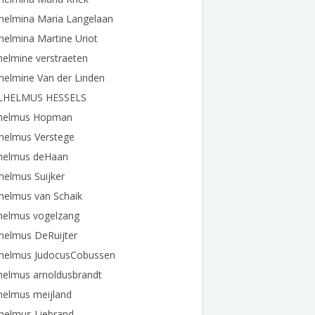
helmina Maria Langelaan
helmina Martine Uriot
helmine verstraeten
helmine Van der Linden
LHELMUS HESSELS
lhelmus Hopman
lhelmus Verstege
lhelmus deHaan
helmus Suijker
helmus van Schaik
lhelmus vogelzang
helmus DeRuijter
lhelmus JudocusCobussen
helmus arnoldusbrandt
helmus meijland
helmus Liebrand