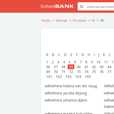
Home
Sitemap
Personen
W
39
A
B
C
D
E
F
G
H
I
J
K
L
1
2
3
4
5
6
7
8
9
10
11
1
36
37
38
39
40
41
42
43
44
69
70
71
72
73
74
75
76
77
101
102
103
104
105
wilhelmina helena van der Gaag
Wilhe
wilhelmina jacoba dejong
wilhe
wilhelmina johanna dijken
wilhe
bakke
wilhelmina maaike holswilder
Wilhe