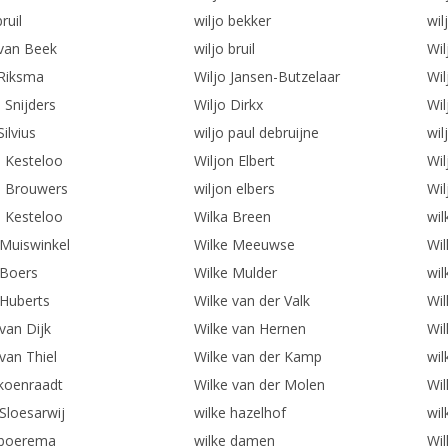
ruil
wiljo bekker
wil
 van Beek
wiljo bruil
Wil
 Riksma
Wiljo Jansen-Butzelaar
Wi
 Snijders
Wiljo Dirkx
Wil
Silvius
wiljo paul debruijne
wil
n Kesteloo
Wiljon Elbert
Wil
n Brouwers
wiljon elbers
Wil
n Kesteloo
Wilka Breen
wi
 Muiswinkel
Wilke Meeuwse
Wil
 Boers
Wilke Mulder
wil
 Huberts
Wilke van der Valk
Wil
van Dijk
Wilke van Hernen
Wi
van Thiel
Wilke van der Kamp
wi
 koenraadt
Wilke van der Molen
Wil
Sloesarwij
wilke hazelhof
wil
 boerema
wilke damen
Wil