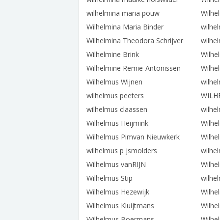
wilhelmina maria pouw
Wilhe
Wilhelmina Maria Binder
wilhel
Wilhelmina Theodora Schrijver
wilhe
Wilhelmine Brink
Wilhe
Wilhelmine Remie-Antonissen
Wilhe
Wilhelmus Wijnen
wilhe
wilhelmus peeters
WILH
wilhelmus claassen
wilhe
Wilhelmus Heijmink
Wilhe
Wilhelmus Pimvan Nieuwkerk
Wilhe
wilhelmus p jsmolders
wilhe
Wilhelmus vanRIJN
Wilhe
Wilhelmus Stip
wilhe
Wilhelmus Hezewijk
Wilhe
Wilhelmus Kluijtmans
Wilhe
Wilhelmus Boermans
Wilhe