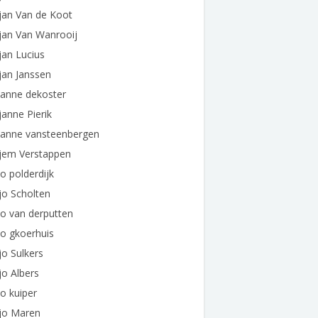
jan Van de Koot
jan Van Wanrooij
jan Lucius
jan Janssen
janne dekoster
janne Pierik
janne vansteenbergen
ljem Verstappen
jo polderdijk
jo Scholten
jo van derputten
jo gkoerhuis
jo Sulkers
jo Albers
jo kuiper
ljo Maren