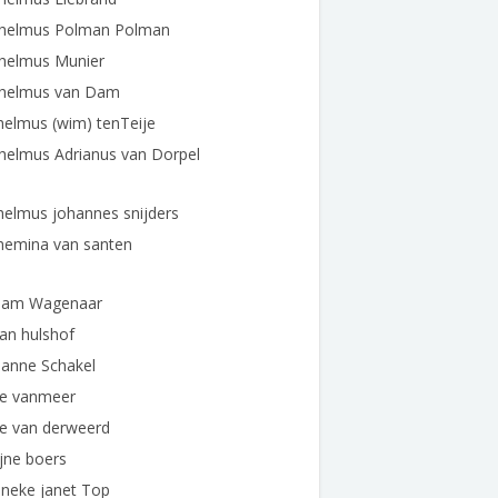
lhelmus Polman Polman
lhelmus Munier
lhelmus van Dam
helmus (wim) tenTeije
helmus Adrianus van Dorpel
helmus johannes snijders
hemina van santen
liam Wagenaar
ian hulshof
ianne Schakel
ie vanmeer
ie van derweerd
ijne boers
ineke janet Top