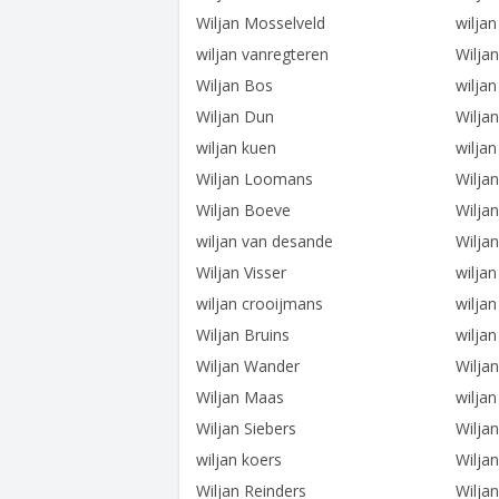
Wiljan Mosselveld
wiljan
wiljan vanregteren
Wilja
Wiljan Bos
wiljan
Wiljan Dun
Wilja
wiljan kuen
wilja
Wiljan Loomans
Wilja
Wiljan Boeve
Wilja
wiljan van desande
Wilja
Wiljan Visser
wilja
wiljan crooijmans
wiljan
Wiljan Bruins
wilja
Wiljan Wander
Wilja
Wiljan Maas
wiljan
Wiljan Siebers
Wilja
wiljan koers
Wiljan
Wiljan Reinders
Wilja