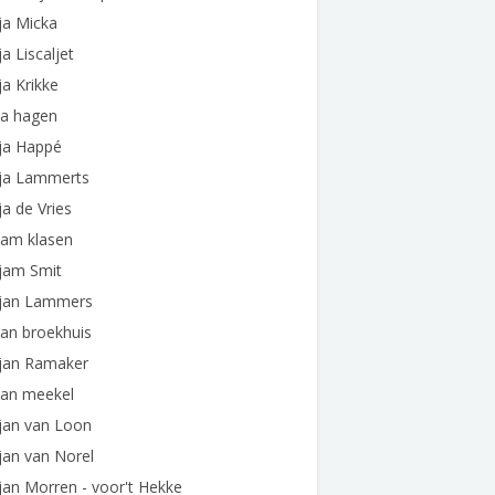
ja Micka
ja Liscaljet
ja Krikke
ja hagen
ja Happé
lja Lammerts
ja de Vries
jam klasen
jam Smit
ljan Lammers
jan broekhuis
ljan Ramaker
jan meekel
jan van Loon
jan van Norel
jan Morren - voor't Hekke