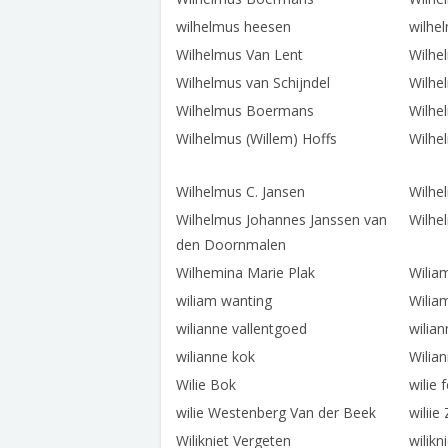
wilhelmus heesen
wilhel
Wilhelmus Van Lent
Wilhe
Wilhelmus van Schijndel
Wilhe
Wilhelmus Boermans
Wilhe
Wilhelmus (Willem) Hoffs
Wilhe
Wilhelmus C. Jansen
Wilhe
Wilhelmus Johannes Janssen van
Wilhe
den Doornmalen
Wilhemina Marie Plak
Wilia
wiliam wanting
Wilia
wilianne vallentgoed
wilian
wilianne kok
Wilia
Wilie Bok
wilie 
wilie Westenberg Van der Beek
wiliie 
Wilikniet Vergeten
wilik