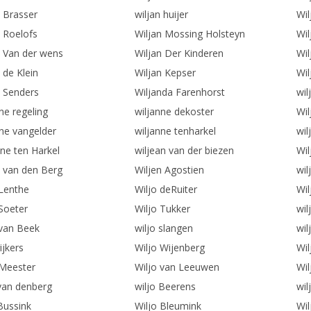
n Brasser
wiljan huijer
Wil
n Roelofs
Wiljan Mossing Holsteyn
Wil
n Van der wens
Wiljan Der Kinderen
Wil
 de Klein
Wiljan Kepser
Wil
n Senders
Wiljanda Farenhorst
wil
ne regeling
wiljanne dekoster
Wil
nne vangelder
wiljanne tenharkel
wil
nne ten Harkel
wiljean van der biezen
Wi
n van den Berg
Wiljen Agostien
wil
 Lenthe
Wiljo deRuiter
Wil
 Soeter
Wiljo Tukker
wil
 van Beek
wiljo slangen
wil
rijkers
Wiljo Wijenberg
Wil
 Meester
Wiljo van Leeuwen
Wil
 van denberg
wiljo Beerens
wil
Bussink
Wiljo Bleumink
Wi