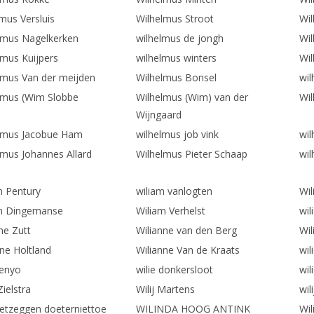
mus Versluis
Wilhelmus Stroot
Wi
lmus Nagelkerken
wilhelmus de jongh
Wi
lmus Kuijpers
wilhelmus winters
Wi
lmus Van der meijden
Wilhelmus Bonsel
wil
lmus (Wim Slobbe
Wilhelmus (Wim) van der
Wil
Wijngaard
lmus Jacobue Ham
wilhelmus job vink
wil
lmus Johannes Allard
Wilhelmus Pieter Schaap
wil
m Pentury
wiliam vanlogten
Wi
m Dingemanse
Wiliam Verhelst
wil
ne Zutt
Wilianne van den Berg
Wil
nne Holtland
Wilianne Van de Kraats
wil
fenyo
wilie donkersloot
wil
Zielstra
Wilij Martens
wil
nietzeggen doeterniettoe
WILINDA HOOG ANTINK
Wil