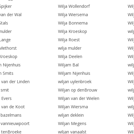
Spijker
Wilja Wollendorf
Wil
 van der Wal
Wilja Wiersema
Wil
Stals
Wilja Bonnema
Wil
mulder
Wilja Kroeskop
wil
 Lange
Wilja Roest
Wil
 Methorst
wilja mulder
Wi
 Kroeskop
Wilja Deelen
Wil
m Nijenhuis
Wiljam Bal
wil
m Smits
Wiljam Nijenhuis
Wil
n van der Linden
wiljan uylenbroek
Wi
 smit
Wiljan op denBrouw
wil
 Evers
Wiljan van der Wielen
Wi
n van de Koot
Wiljan Wiersma
wil
n bazelmans
wiljan deklein
Wil
n vannieuwpoort
Wiljan Megens
Wil
n tenBroeke
wiljan vanaalst
Wil