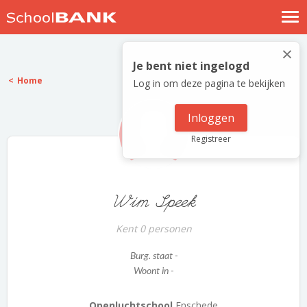
Nostalgische verhalen
×
Log in
Je bent niet ingelogd
Home
Log in om deze pagina te bekijken
Meld je gratis aan
Help
Inloggen
Registreer
Wim Speek
Kent 0 personen
Burg. staat -
Woont in -
Openluchtschool
Enschede