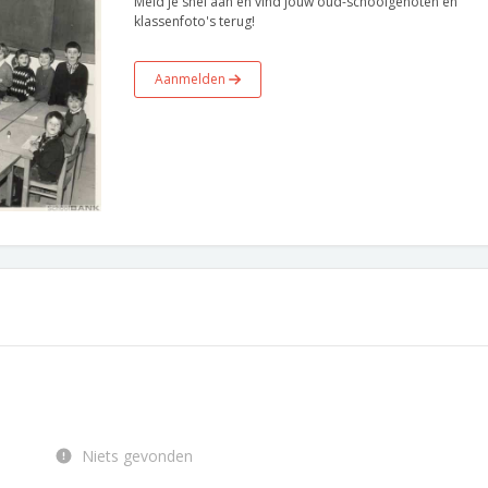
Meld je snel aan en vind jouw oud-schoolgenoten en
klassenfoto's terug!
Aanmelden
Niets gevonden