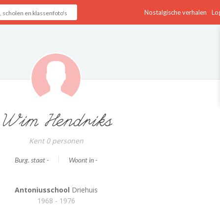
Nostalgische verhalen
Log
Wim Hendriks
Kent 0 personen
Burg. staat -
Woont in -
Antoniusschool
Driehuis
1968 - 1976