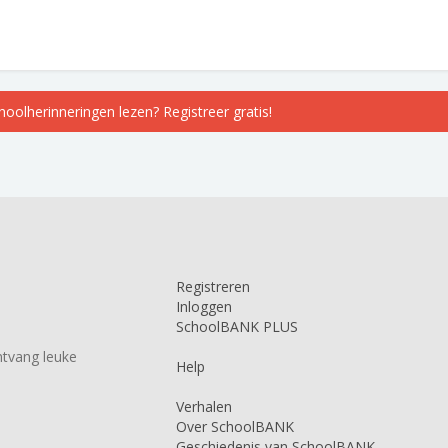
choolherinneringen lezen? Registreer gratis!
Registreren
Inloggen
SchoolBANK PLUS
tvang leuke
Help
Verhalen
Over SchoolBANK
Geschiedenis van SchoolBANK