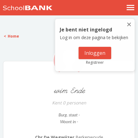
Nostalgische verhalen
×
Log in
Je bent niet ingelogd
Home
Log in om deze pagina te bekijken
Meld je gratis aan
Help
Inloggen
Registreer
wim Ende
Kent 0 personen
Burg. staat -
Woont in -
Chr De Wegwijzer
Berkenwoude