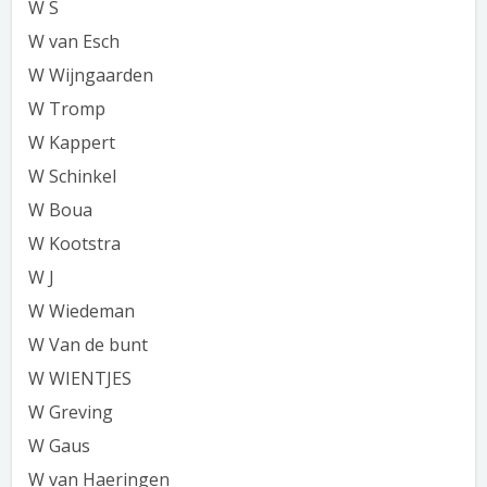
W S
W van Esch
W Wijngaarden
W Tromp
W Kappert
W Schinkel
W Boua
W Kootstra
W J
W Wiedeman
W Van de bunt
W WIENTJES
W Greving
W Gaus
W van Haeringen