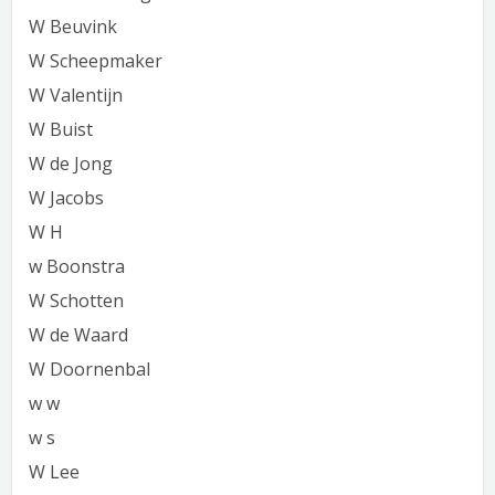
W Beuvink
W Scheepmaker
W Valentijn
W Buist
W de Jong
W Jacobs
W H
w Boonstra
W Schotten
W de Waard
W Doornenbal
w w
w s
W Lee