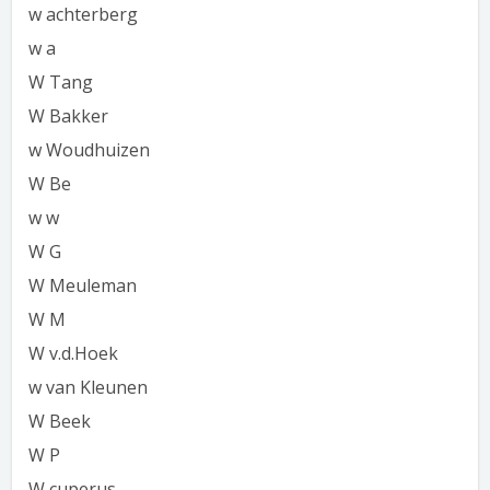
w achterberg
w a
W Tang
W Bakker
w Woudhuizen
W Be
w w
W G
W Meuleman
W M
W v.d.Hoek
w van Kleunen
W Beek
W P
W cuperus