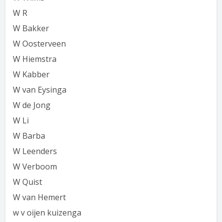
W R
W Bakker
W Oosterveen
W Hiemstra
W Kabber
W van Eysinga
W de Jong
W Li
W Barba
W Leenders
W Verboom
W Quist
W van Hemert
w v oijen kuizenga