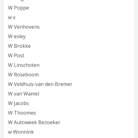
W Poppe
w x
W Venhovens
W esley
W Brokke
W Post
W Linschoten
W Roseboom
W Veldhuis-van den Bremer
W van Wamel
W Jacobs
W Thoomes
W Autoweek Bezoeker
w Wonnink