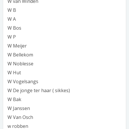
W van Winden
W B
W A
W Bos
W P
W Meijer
W Bellekom
W Noblesse
W Hut
W Vogelsangs
W De jonge ter haar ( sikkes)
W Bak
W Janssen
W Van Osch
w robben