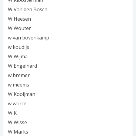
W Kloosterman
W Van den Bosch
W Heesen
W Wouter
w van bovenkamp
w koudijs
W Wijma
W Engelhard
w bremer
w meems
W Kooijman
w worce
W K
W Wisse
W Marks