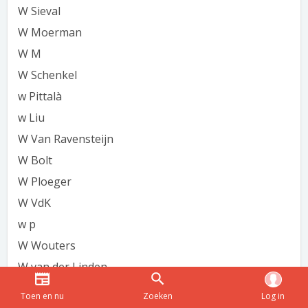
W Sieval
W Moerman
W M
W Schenkel
w Pittalà
w Liu
W Van Ravensteijn
W Bolt
W Ploeger
W VdK
w p
W Wouters
W van der Linden
W Mijnheer
Toen en nu
Zoeken
Log in