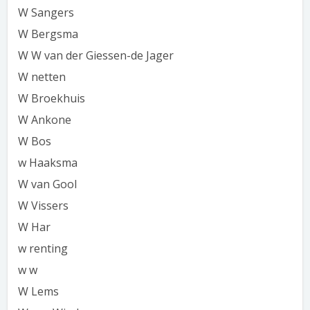
W Sangers
W Bergsma
W W van der Giessen-de Jager
W netten
W Broekhuis
W Ankone
W Bos
w Haaksma
W van Gool
W Vissers
W Har
w renting
w w
W Lems