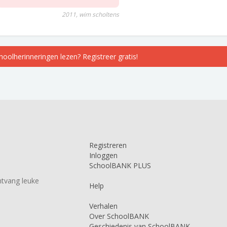
2011, wim scholtens
choolherinneringen lezen? Registreer gratis!
Registreren
Inloggen
SchoolBANK PLUS
tvang leuke
Help
Verhalen
Over SchoolBANK
Geschiedenis van SchoolBANK