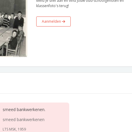
Meld je snel aan en vind jouw oud-schoolgenoten en
klassenfoto's terug!
Aanmelden
smeed bankwerkenen.
smeed bankwerkenen
LTS MSK, 1959