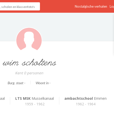
Nostalgische verhalen
Log
wim scholtens
Kent 0 personen
Burg. staat -
Woont in -
aal
LTS MSK
Musselkanaal
ambachtschool
Emmen
1959 - 1962
1962 - 1964