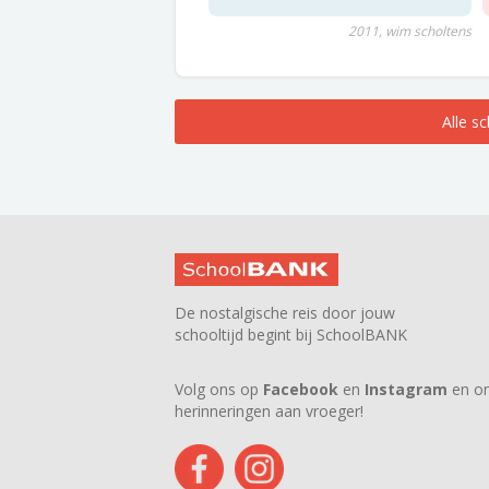
2011, wim scholtens
Alle s
De nostalgische reis door jouw
schooltijd begint bij SchoolBANK
Volg ons op
Facebook
en
Instagram
en on
herinneringen aan vroeger!