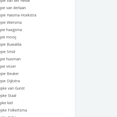
pie van der Heide
pie van derlaan
epie Haisma-Hoekstra
epie Wiersma
epie haagsma
pie mooij
epie Buwalda
epie Smid
epie huisman
pie visser
epie Beuker
pie Dijkstra
epke van Gunst
pke Staal
pke kiel
epke Folkertsma