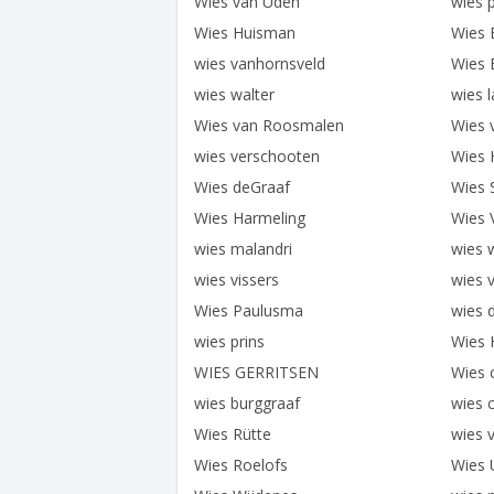
Wies van Uden
wies 
Wies Huisman
Wies 
wies vanhornsveld
Wies 
wies walter
wies 
Wies van Roosmalen
Wies 
wies verschooten
Wies H
Wies deGraaf
Wies 
Wies Harmeling
Wies 
wies malandri
wies 
wies vissers
wies 
Wies Paulusma
wies 
wies prins
Wies 
WIES GERRITSEN
Wies 
wies burggraaf
wies 
Wies Rütte
wies 
Wies Roelofs
Wies 