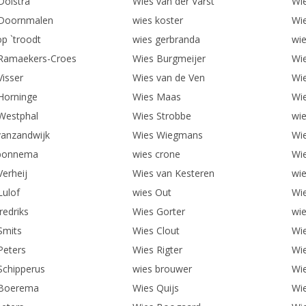
Dolstra
Wies van der Varst
Wi
Doornmalen
wies koster
Wi
op `troodt
wies gerbranda
wie
Ramaekers-Croes
Wies Burgmeijer
Wie
Visser
Wies van de Ven
Wi
Horninge
Wies Maas
Wie
Westphal
Wies Strobbe
wie
vanzandwijk
Wies Wiegmans
Wi
 bonnema
wies crone
Wi
Verheij
Wies van Kesteren
wie
Lulof
wies Out
Wi
redriks
Wies Gorter
wie
Smits
Wies Clout
Wi
Peters
Wies Rigter
Wi
Schipperus
wies brouwer
Wi
 Boerema
Wies Quijs
Wi