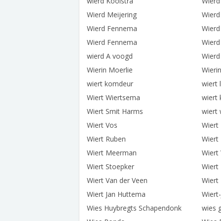
wierd Kooistra
Wierd
Wierd Meijering
Wierd
Wierd Fennema
Wierd
Wierd Fennema
Wierd
wierd A voogd
Wierd
Wierin Moerlie
Wieri
wiert komdeur
wiert 
Wiert Wiertsema
wiert 
Wiert Smit Harms
wiert 
Wiert Vos
Wiert
Wiert Ruben
Wiert
Wiert Meerman
Wiert
Wiert Stoepker
Wiert 
Wiert Van der Veen
Wiert
Wiert Jan Huttema
Wiert
Wies Huybregts Schapendonk
wies 