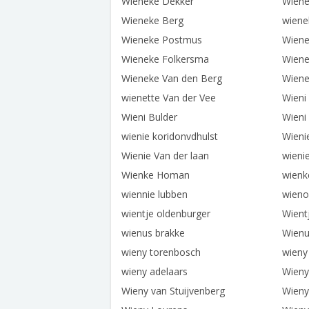
Wieneke Dekker
Wiene
Wieneke Berg
wiene
Wieneke Postmus
Wiene
Wieneke Folkersma
Wiene
Wieneke Van den Berg
Wiene
wienette Van der Vee
Wieni
Wieni Bulder
Wieni
wienie koridonvdhulst
Wieni
Wienie Van der laan
wieni
Wienke Homan
wien
wiennie lubben
wieno
wientje oldenburger
Wient
wienus brakke
Wienu
wieny torenbosch
wieny
wieny adelaars
Wieny
Wieny van Stuijvenberg
Wieny