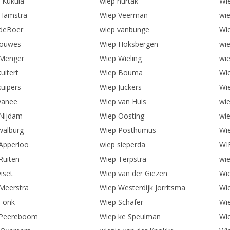
 Kukula
wiep hurtak
Wi
Hamstra
Wiep Veerman
wi
deBoer
wiep vanbunge
Wi
louwes
Wiep Hoksbergen
wi
 Menger
Wiep Wieling
wi
uitert
Wiep Bouma
Wi
kuipers
Wiep Juckers
Wi
vanee
Wiep van Huis
wie
Nijdam
Wiep Oosting
wi
walburg
Wiep Posthumus
Wie
Apperloo
wiep sieperda
WI
Ruiten
Wiep Terpstra
wie
iset
Wiep van der Giezen
Wi
Meerstra
Wiep Westerdijk Jorritsma
Wi
Fonk
Wiep Schafer
Wi
 Peereboom
Wiep ke Speulman
Wie