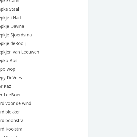
epke Cahn
pke Staal
pkje 'tHart
epkje Davina
epkje Sjoerdsma
pkje deRooij
epkjen van Leeuwen
epko Bos
epo wop
epy DeVries
er Kaz
erd deBoer
rd voor de wind
rd blokker
rd boonstra
rd Kooistra