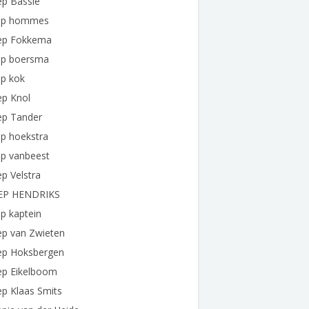
ep Bassie
ep hommes
ep Fokkema
ep boersma
ep kok
ep Knol
ep Tander
p hoekstra
ep vanbeest
p Velstra
EP HENDRIKS
p kaptein
ep van Zwieten
ep Hoksbergen
ep Eikelboom
p Klaas Smits