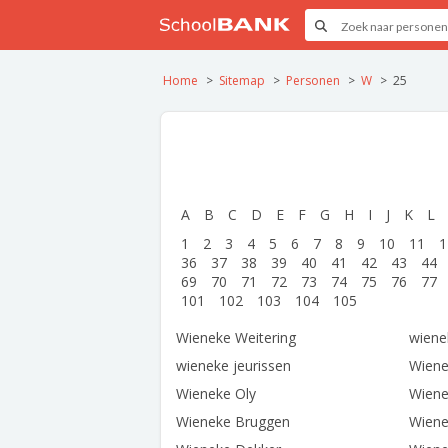
Home
Sitemap
Personen
W
25
A
B
C
D
E
F
G
H
I
J
K
L
1
2
3
4
5
6
7
8
9
10
11
1
36
37
38
39
40
41
42
43
44
69
70
71
72
73
74
75
76
77
101
102
103
104
105
Wieneke Weitering
wiene
wieneke jeurissen
Wiene
Wieneke Oly
Wiene
Wieneke Bruggen
Wiene