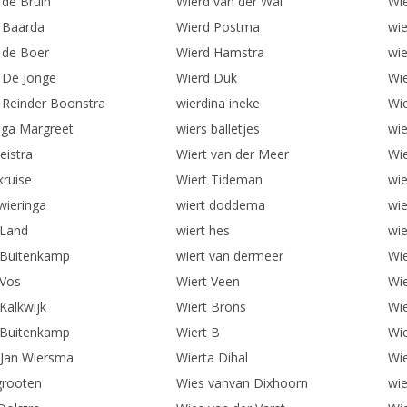
 de Bruin
Wierd van der Wal
Wie
 Baarda
Wierd Postma
wie
 de Boer
Wierd Hamstra
wi
 De Jonge
Wierd Duk
Wi
 Reinder Boonstra
wierdina ineke
Wi
nga Margreet
wiers balletjes
wie
leistra
Wiert van der Meer
Wi
kruise
Wiert Tideman
wie
wieringa
wiert doddema
wie
 Land
wiert hes
wie
 Buitenkamp
wiert van dermeer
Wie
 Vos
Wiert Veen
Wi
Kalkwijk
Wiert Brons
Wi
 Buitenkamp
Wiert B
Wi
-Jan Wiersma
Wierta Dihal
Wie
grooten
Wies vanvan Dixhoorn
wie