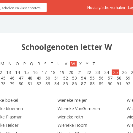
Nostalgische verhalen
Log
Schoolgenoten letter W
M
N
O
P
Q
R
S
T
U
V
W
X
Y
Z
2
13
14
15
16
17
18
19
20
21
22
23
24
25
26
45
46
47
48
49
50
51
52
53
54
55
56
57
58
59
78
79
80
81
82
83
84
85
86
87
88
89
90
91
92
ke boekel
wieneke meijer
Wi
ke bloemen
Wieneke VanGemeren
Wi
ke Plasman
wieneke reith
wie
ke Helder
Wieneke Hoorn
Wie