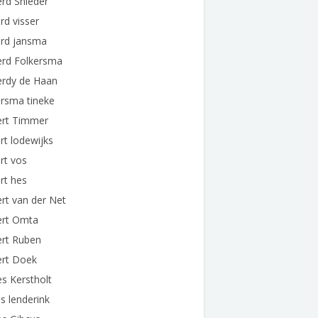
rd Snieder
rd visser
erd jansma
erd Folkersma
erdy de Haan
rsma tineke
ert Timmer
rt lodewijks
rt vos
rt hes
rt van der Net
ert Omta
ert Ruben
ert Doek
s Kerstholt
s lenderink