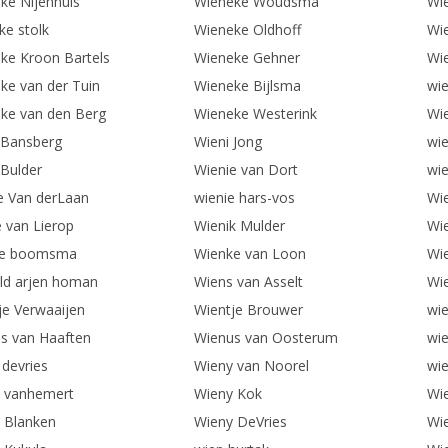
ke Nijenhuis
Wieneke Woudsma
Wi
ke stolk
Wieneke Oldhoff
Wi
ke Kroon Bartels
Wieneke Gehner
Wi
ke van der Tuin
Wieneke Bijlsma
wi
ke van den Berg
Wieneke Westerink
Wi
 Bansberg
Wieni Jong
wie
 Bulder
Wienie van Dort
wie
e Van derLaan
wienie hars-vos
Wie
e van Lierop
Wienik Mulder
Wie
ke boomsma
Wienke van Loon
Wi
ld arjen homan
Wiens van Asselt
Wie
je Verwaaijen
Wientje Brouwer
wi
s van Haaften
Wienus van Oosterum
wi
 devries
Wieny van Noorel
wie
 vanhemert
Wieny Kok
Wi
 Blanken
Wieny DeVries
Wi