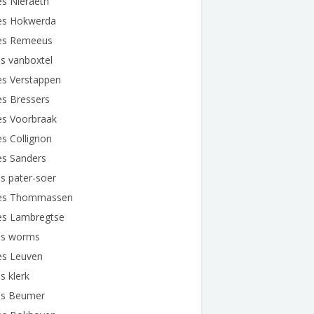
s Nieraeth
es Hokwerda
es Remeeus
s vanboxtel
es Verstappen
es Bressers
es Voorbraak
s Collignon
es Sanders
s pater-soer
es Thommassen
es Lambregtse
es worms
es Leuven
s klerk
es Beumer