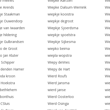
e meines
Wiepke Aartsen
Wi
e Arends
Wiepke Dalsum-Wernink
Wie
je Staakman
wiepkje kooistra
Wie
je Ouwendorp
wiepkje degroot
Wi
je van Iwaarden
Wiepkje Sjoerdsma
Wi
e hildering
wiepkje spoelstra
Wie
je Gulbrandsen
Wiepkje Sijbesma
Wi
o de Groot
wiepko beima
Wi
o Jan Kluter
wiepla wopstra
wi
 Schipper
Wiepy deVries
Wi
 denden Hamer
Wiepy de Hart
Wi
nda kroon
Wierd Roufs
Wi
 Hoekstra
Wierd Jansma
wie
 bethlehem
wierd janse
wie
 bonthuis
Wierd Oosterloo
wie
 CSluis
Wierd Osinga
wie