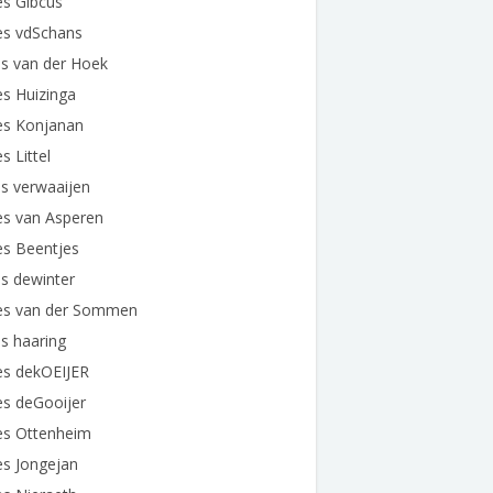
es Gibcus
es vdSchans
s van der Hoek
s Huizinga
es Konjanan
s Littel
s verwaaijen
es van Asperen
es Beentjes
s dewinter
es van der Sommen
s haaring
es dekOEIJER
es deGooijer
es Ottenheim
es Jongejan