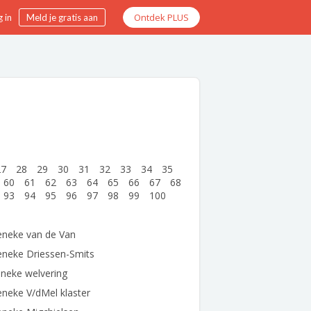
Ontdek PLUS
 in
Meld je gratis aan
27
28
29
30
31
32
33
34
35
60
61
62
63
64
65
66
67
68
93
94
95
96
97
98
99
100
eneke van de Van
eneke Driessen-Smits
neke welvering
neke V/dMel klaster