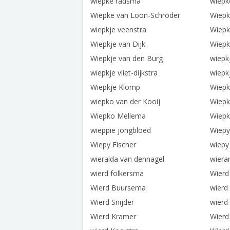
wiepke radsma
wiepk
Wiepke van Loon-Schröder
Wiepk
wiepkje veenstra
Wiepk
Wiepkje van Dijk
Wiepk
Wiepkje van den Burg
wiepk
wiepkje vliet-dijkstra
wiepkj
Wiepkje Klomp
Wiepk
wiepko van der Kooij
Wiepk
Wiepko Mellema
Wiepk
wieppie jongbloed
Wiepy
Wiepy Fischer
wiepy
wieralda van dennagel
wiera
wierd folkersma
Wierd
Wierd Buursema
wierd
Wierd Snijder
wierd
Wierd Kramer
Wierd