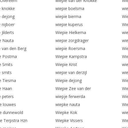
 Overeem
wiepie van der Knokke
Wie
e knokke
wiepie boelsma
wie
e dejong
wiepie bierma
Wi
 nijboer
wiepie kuperus
Wi
 Jilderts
Wiepie Hielkema
wi
e Nauta
wiepie zorgdrager
wie
e van den Berg
wiepie Roersma
Wi
e Postma
Wiepie Kampstra
Wi
e Smits
Wiepie Krist
wi
e smits
wiepie van derzijl
wie
e Tiesma
Wiepie deJong
Wi
e Haan
Wiepie Zee van der
Wie
e peters
wiepje ferwerda
Wi
e louwes
wiepke nauta
Wie
e dunnewold
Wiepke Kok
wie
e Terpstra Hzn
Wiepke Vissers
Wi