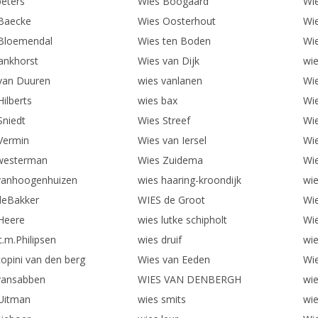
peters
Wies Boogaard
Wie
Baecke
Wies Oosterhout
Wi
Bloemendal
Wies ten Boden
Wi
lankhorst
Wies van Dijk
wie
van Duuren
wies vanlanen
Wi
ilberts
wies bax
Wi
Sniedt
Wies Streef
Wi
Vermin
Wies van Iersel
Wie
westerman
Wies Zuidema
Wi
vanhoogenhuizen
wies haaring-kroondijk
wie
deBakker
WIES de Groot
Wi
Heere
wies lutke schipholt
Wi
c.m.Philipsen
wies druif
wi
copini van den berg
Wies van Eeden
Wi
vansabben
WIES VAN DENBERGH
wie
Uitman
wies smits
wi