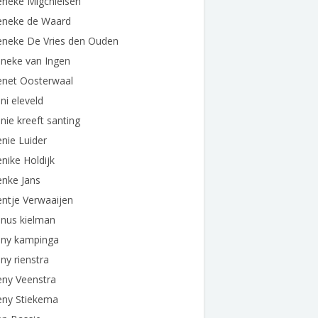
eneke Migchielsen
eneke de Waard
eneke De Vries den Ouden
eneke van Ingen
enet Oosterwaal
ni eleveld
nie kreeft santing
nie Luider
nike Holdijk
enke Jans
ntje Verwaaijen
enus kielman
eny kampinga
ny rienstra
eny Veenstra
eny Stiekema