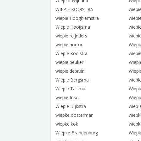
Wiepco Wijnand
Wiepi
WIEPIE KOOISTRA
wiepi
wiepie Hooghiemstra
wiepi
Wiepie Hooijsma
wiepie
wiepie reijnders
wiepie
wiepie horror
Wiepi
Wiepie Kooistra
wiepi
wiepie beuker
Wiepi
wiepie debruin
Wiepi
Wiepie Bergsma
wiepi
Wiepie Talsma
Wiepi
wiepie friso
Wiepi
Wiepie Dijkstra
wiepj
wiepke oosterman
wiepk
wiepke kok
wiepk
Wiepke Brandenburg
Wiepk