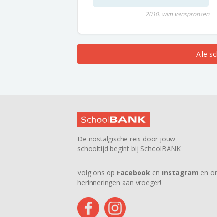
2010, wim vanspronsen
Alle s
De nostalgische reis door jouw
schooltijd begint bij SchoolBANK
Volg ons op
Facebook
en
Instagram
en on
herinneringen aan vroeger!