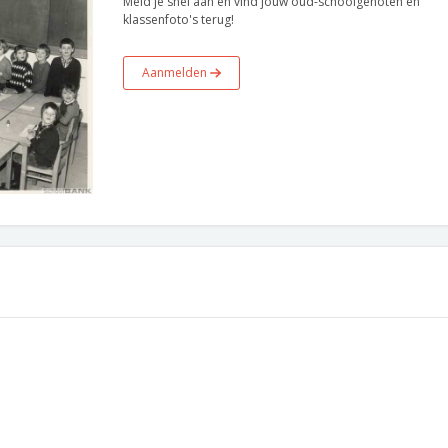
Meld je snel aan en vind jouw oud-schoolgenoten en
klassenfoto's terug!
Aanmelden