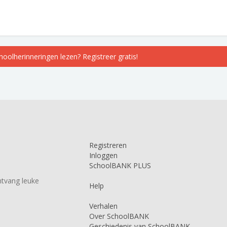
choolherinneringen lezen? Registreer gratis!
Registreren
Inloggen
SchoolBANK PLUS
tvang leuke
Help
Verhalen
Over SchoolBANK
Geschiedenis van SchoolBANK