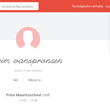
Nostalgische verhalen
Log
im vanspronsen
Kent 0 personen
NA
Woont in -
Prins Mauritsschool
Delft
1940 - 1948