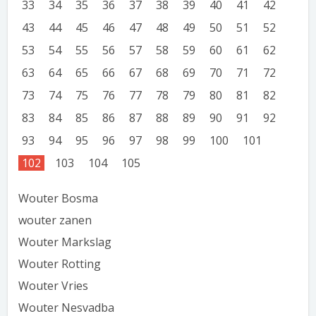
33
34
35
36
37
38
39
40
41
42
43
44
45
46
47
48
49
50
51
52
53
54
55
56
57
58
59
60
61
62
63
64
65
66
67
68
69
70
71
72
73
74
75
76
77
78
79
80
81
82
83
84
85
86
87
88
89
90
91
92
93
94
95
96
97
98
99
100
101
102
103
104
105
Wouter Bosma
wouter zanen
Wouter Markslag
Wouter Rotting
Wouter Vries
Wouter Nesvadba