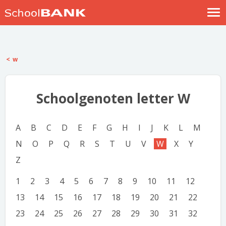
Nostalgische verhalen
Log in
w
Meld je gratis aan
Help
Schoolgenoten letter W
A
B
C
D
E
F
G
H
I
J
K
L
M
N
O
P
Q
R
S
T
U
V
W
X
Y
Z
1
2
3
4
5
6
7
8
9
10
11
12
13
14
15
16
17
18
19
20
21
22
23
24
25
26
27
28
29
30
31
32