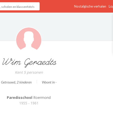
Nostalgische verhalen
Log
Wim Geraedts
Kent 5 personen
Getrouwd
, 2 kinderen
Woont in -
Paredisschool
Roermond
1955 - 1961