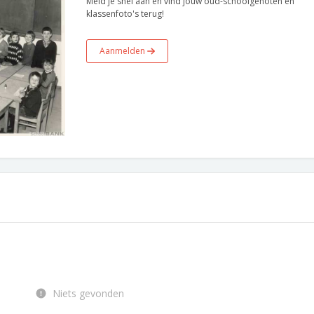
Meld je snel aan en vind jouw oud-schoolgenoten en
klassenfoto's terug!
Aanmelden
Niets gevonden