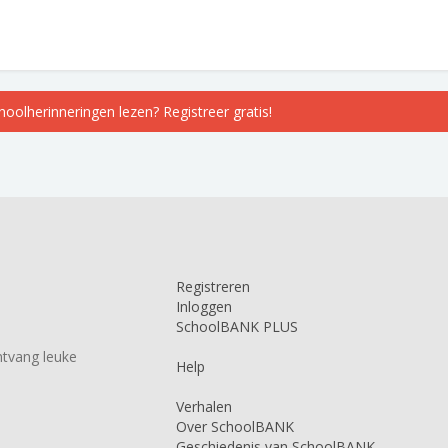
choolherinneringen lezen? Registreer gratis!
Registreren
Inloggen
SchoolBANK PLUS
tvang leuke
Help
Verhalen
Over SchoolBANK
Geschiedenis van SchoolBANK