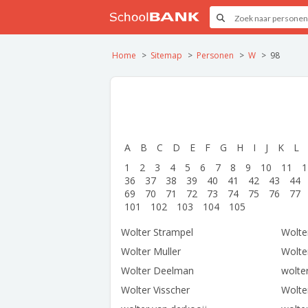
Home
Sitemap
Personen
W
98
A
B
C
D
E
F
G
H
I
J
K
L
1
2
3
4
5
6
7
8
9
10
11
1
36
37
38
39
40
41
42
43
44
69
70
71
72
73
74
75
76
77
101
102
103
104
105
Wolter Strampel
Wolte
Wolter Muller
Wolter
Wolter Deelman
wolte
Wolter Visscher
Wolte