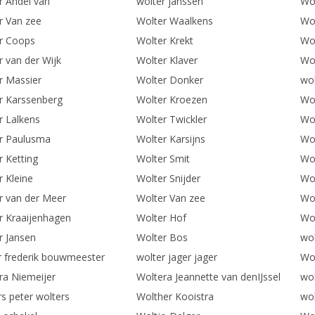
r Andel van
wolter janssen
Wo
r Van zee
Wolter Waalkens
Wo
r Coops
Wolter Krekt
Wo
r van der Wijk
Wolter Klaver
Wol
r Massier
Wolter Donker
wol
r Karssenberg
Wolter Kroezen
Wol
r Lalkens
Wolter Twickler
Wo
r Paulusma
Wolter Karsijns
Wol
r Ketting
Wolter Smit
Wo
r Kleine
Wolter Snijder
Wol
r van der Meer
Wolter Van zee
Wol
r Kraaijenhagen
Wolter Hof
Wol
r Jansen
Wolter Bos
wol
r frederik bouwmeester
wolter jager jager
Wol
ra Niemeijer
Woltera Jeannette van denIJssel
wol
rs peter wolters
Wolther Kooistra
wol