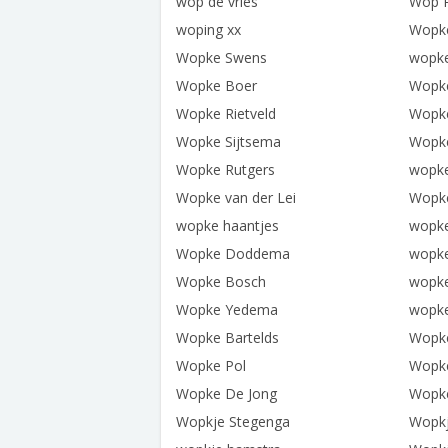
wop de vries
Wop 
woping xx
Wopk
Wopke Swens
wopke
Wopke Boer
Wopke
Wopke Rietveld
Wopke
Wopke Sijtsema
Wopke
Wopke Rutgers
wopke
Wopke van der Lei
Wopke
wopke haantjes
wopk
Wopke Doddema
wopke
Wopke Bosch
wopke
Wopke Yedema
wopk
Wopke Bartelds
Wopk
Wopke Pol
Wopke
Wopke De Jong
Wopke
Wopkje Stegenga
Wopkj