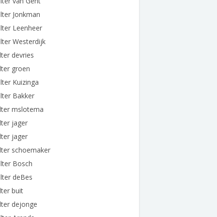
ter van Gent
lter Jonkman
lter Leenheer
ter Westerdijk
ter devries
ter groen
ter Kuizinga
lter Bakker
lter mslotema
ter jager
ter jager
lter schoemaker
lter Bosch
lter deBes
ter buit
ter dejonge