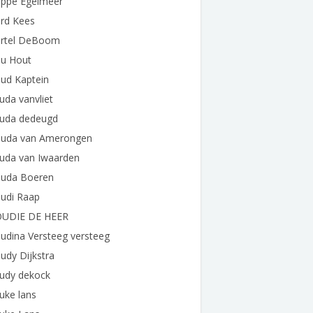
ppe Egelmeer
rd Kees
rtel DeBoom
u Hout
ud Kaptein
da vanvliet
uda dedeugd
uda van Amerongen
uda van Iwaarden
uda Boeren
udi Raap
UDIE DE HEER
udina Versteeg versteeg
udy Dijkstra
udy dekock
uke lans