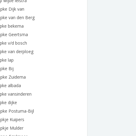
 wijbe leistra
pke Dijk van
pke van den Berg
pke bekema
pke Geertsma
pke v/d bosch
pke van derploeg
pke lap
pke Bij
pke Zuidema
pke albada
pke vansinderen
ke dijke
pke Postuma-Bijl
pkje Kuipers
pkje Mulder