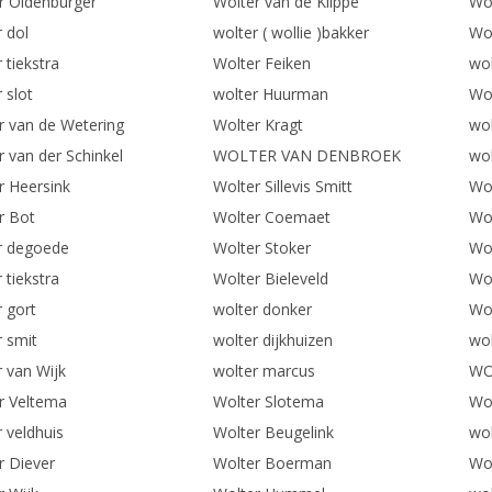
r Oldenburger
Wolter van de Klippe
Wo
 dol
wolter ( wollie )bakker
Wol
 tiekstra
Wolter Feiken
wo
 slot
wolter Huurman
Wol
r van de Wetering
Wolter Kragt
wol
r van der Schinkel
WOLTER VAN DENBROEK
wol
r Heersink
Wolter Sillevis Smitt
Wol
r Bot
Wolter Coemaet
Wol
r degoede
Wolter Stoker
Wo
 tiekstra
Wolter Bieleveld
Wo
r gort
wolter donker
Wo
r smit
wolter dijkhuizen
wol
r van Wijk
wolter marcus
WO
r Veltema
Wolter Slotema
Wol
 veldhuis
Wolter Beugelink
wol
r Diever
Wolter Boerman
Wol