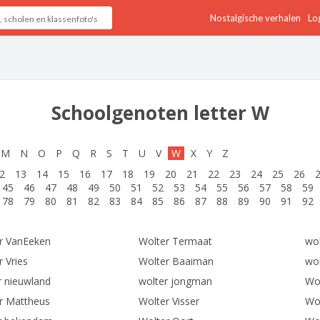
Nostalgische verhalen
Log
Schoolgenoten letter W
M
N
O
P
Q
R
S
T
U
V
W
X
Y
Z
2
13
14
15
16
17
18
19
20
21
22
23
24
25
26
45
46
47
48
49
50
51
52
53
54
55
56
57
58
59
78
79
80
81
82
83
84
85
86
87
88
89
90
91
92
r VanEeken
Wolter Termaat
wo
 Vries
Wolter Baaiman
wol
r nieuwland
wolter jongman
Wol
r Mattheus
Wolter Visser
Wo