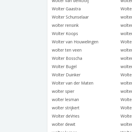
wolter van derkooij
wolte
Wolter Gaastra
Wolte
Wolter Schunselaar
wolter
wolter rensink
wolte
Wolter Koops
wolte
Wolter van Houwelingen
Wolter
wolter ten veen
wolte
Wolter Bosscha
wolte
Wolter Bugel
wolte
Wolter Duinker
Wolte
Wolter van der Maten
wolte
wolter spier
wolter
wolter lesman
Wolte
wolter strijkert
Wolte
Wolter deVries
Wolte
wolter dewit
wolter