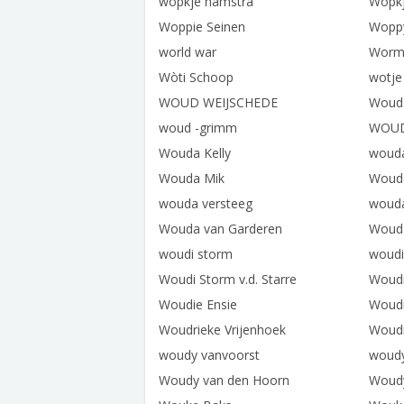
wopkje hamstra
Wopkj
Woppie Seinen
Woppy
world war
Worm
Wòti Schoop
wotje
WOUD WEIJSCHEDE
Woud 
woud -grimm
WOU
Wouda Kelly
wouda
Wouda Mik
Woud
wouda versteeg
wouda
Wouda van Garderen
Wouda
woudi storm
woudi
Woudi Storm v.d. Starre
Woudi
Woudie Ensie
Woudi
Woudrieke Vrijenhoek
Woudr
woudy vanvoorst
woudy
Woudy van den Hoorn
Woudy