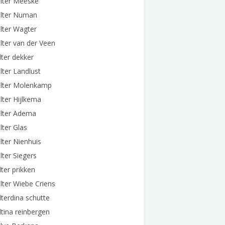
lter Meeske
lter Numan
lter Wagter
ter van der Veen
ter dekker
ter Landlust
lter Molenkamp
ter Hijlkema
lter Adema
ter Glas
ter Nienhuis
ter Siegers
ter prikken
ter Wiebe Criens
terdina schutte
tina reinbergen