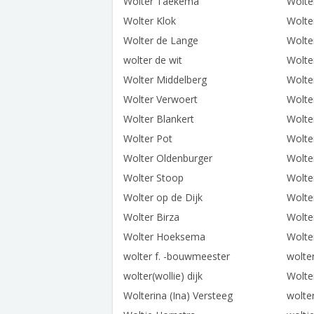
Wolter Taekema
Wolte
Wolter Klok
Wolte
Wolter de Lange
Wolte
wolter de wit
Wolte
Wolter Middelberg
Wolte
Wolter Verwoert
Wolte
Wolter Blankert
Wolte
Wolter Pot
Wolte
Wolter Oldenburger
Wolte
Wolter Stoop
Wolte
Wolter op de Dijk
Wolte
Wolter Birza
Wolte
Wolter Hoeksema
Wolte
wolter f. -bouwmeester
wolte
wolter(wollie) dijk
Wolte
Wolterina (Ina) Versteeg
wolte