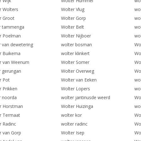
r Wijk
Wolter Hummel
wol
r Wolters
Wolter Vlug
wol
r Groot
Wolter Gorp
wo
r tammenga
Wolter Belt
wol
r Poelman
Wolter Nijboer
wol
r van dewetering
wolter bosman
Wol
r Buikema
wolter klinkert
Wo
r van Weenum
Wolter Somer
Wo
r gerungan
Wolter Overweg
Wo
r Pot
Wolter van Eeken
wo
r Prikken
Wolter Lopers
wol
r noorda
wolter jantinusde weerd
Wol
r Horstman
Wolter Huizinga
wol
r Termaat
wolter kor
Wol
r Radinc
wolter radinc
Wol
r van Gorp
Wolter Isep
Wol