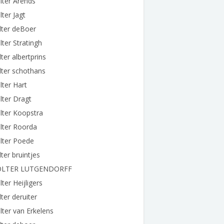
lter Arends
ter Jagt
lter deBoer
ter Stratingh
ter albertprins
ter schothans
ter Hart
ter Dragt
lter Koopstra
lter Roorda
lter Poede
ter bruintjes
LTER LUTGENDORFF
ter Heijligers
ter deruiter
ter van Erkelens