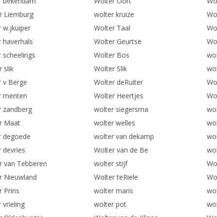
r bekendam
Wolter Oort
Wol
r Liemburg
wolter kruize
Wo
 w.jkuiper
Wolter Taal
Wo
r haverhals
Wolter Geurtse
Wol
r scheelings
Wolter Bos
wol
 slik
Wolter Slik
wol
r v Berge
Wolter deRuiter
Wol
r menten
Wolter Heertjes
Wo
r zandberg
wolter siegersma
wo
r Maat
wolter welles
wol
r degoede
wolter van dekamp
wol
 devries
Wolter van de Be
wo
r van Tebberen
wolter stijf
Wo
r Nieuwland
Wolter teRiele
Wo
r Prins
wolter maris
wol
 vrieling
wolter pot
wol