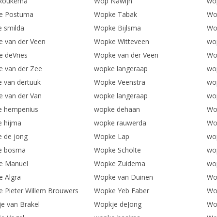
Roukema
Wop Nawijn
wop
e Postuma
Wopke Tabak
Wo
 smilda
Wopke Bijlsma
Wo
 van der Veen
Wopke Witteveen
wo
 deVries
Wopke van der Veen
Wo
 van der Zee
wopke langeraap
wo
 van dertuuk
Wopke Veenstra
wo
 van der Van
wopke langeraap
wo
e hempenius
wopke dehaan
Wo
 hijma
wopke rauwerda
Wo
 de jong
Wopke Lap
wo
e bosma
Wopke Scholte
wo
e Manuel
Wopke Zuidema
wop
 Algra
Wopke van Duinen
Wo
 Pieter Willem Brouwers
Wopke Yeb Faber
Wo
e van Brakel
Wopkje deJong
Wo