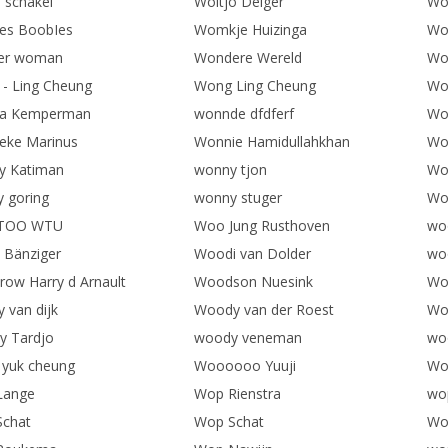
e schakel
Woltjo Delger
Wo
es BoobIes
Womkje Huizinga
Won
er woman
Wondere Wereld
Wo
- Ling Cheung
Wong Ling Cheung
Wo
a Kemperman
wonnde dfdferf
Wo
ke Marinus
Wonnie Hamidullahkhan
Wo
y Katiman
wonny tjon
Wo
 goring
wonny stuger
Wo
TOO WTU
Woo Jung Rusthoven
woo
Bänziger
Woodi van Dolder
wo
ow Harry d Arnault
Woodson Nuesink
Wo
 van dijk
Woody van der Roest
Woo
 Tardjo
woody veneman
woo
yuk cheung
Woooooo Yuuji
Wo
Lange
Wop Rienstra
wo
chat
Wop Schat
Wo