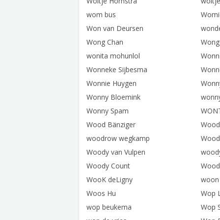
Woltje Hornstra
woltj
wom bus
Womi
Won van Deursen
wond
Wong Chan
Wong 
wonita mohunlol
Wonn
Wonneke Sijbesma
Wonne
Wonnie Huygen
Wonn
Wonny Bloemink
wonny
Wonny Spam
WON
Wood Bänziger
Wood 
woodrow wegkamp
Woodr
Woody van Vulpen
woody
Woody Count
Woody
WooK deLigny
woon 
Woos Hu
Wop 
wop beukema
Wop S