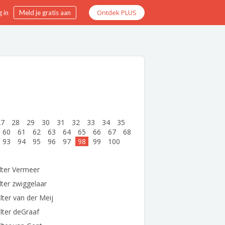
Ontdek PLUS
 in
Meld je gratis aan
27
28
29
30
31
32
33
34
35
60
61
62
63
64
65
66
67
68
93
94
95
96
97
98
99
100
lter Vermeer
ter zwiggelaar
ter van der Meij
lter deGraaf