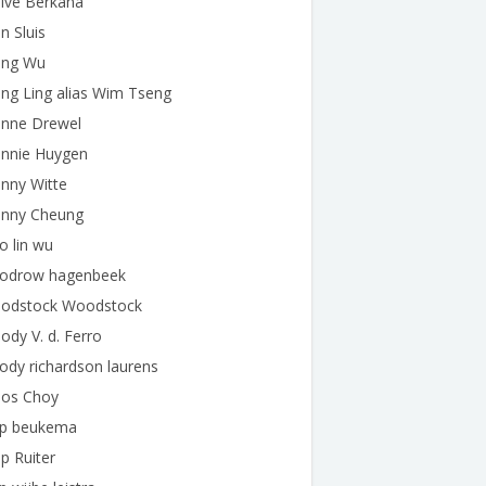
lve Berkana
 Sluis
ng Wu
ng Ling alias Wim Tseng
nne Drewel
nnie Huygen
nny Witte
nny Cheung
 lin wu
odrow hagenbeek
odstock Woodstock
dy V. d. Ferro
dy richardson laurens
os Choy
p beukema
p Ruiter