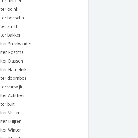
ter deboer
ter odink
lter bosscha
ter smitt
ter bakker
ter Stoelwinder
lter Postma
lter Dassen
lter Hamelink
lter doornbos
ter vanwijk
ter Achttien
ter buit
ter Visser
ter Luijten
ter Winter