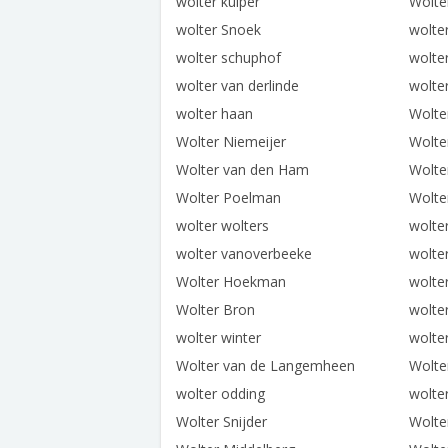
wolter kuiper
Wolte
wolter Snoek
wolter
wolter schuphof
wolter
wolter van derlinde
wolter
wolter haan
Wolte
Wolter Niemeijer
Wolte
Wolter van den Ham
Wolte
Wolter Poelman
Wolte
wolter wolters
wolte
wolter vanoverbeeke
wolter
Wolter Hoekman
wolte
Wolter Bron
wolte
wolter winter
wolte
Wolter van de Langemheen
Wolte
wolter odding
wolter
Wolter Snijder
Wolte