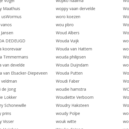
e Vogel
wopko haaima
Wo
 Maathuis
woppy vaan dervelde
Wo
 usWormus
woro koezen
Wo
 vanos
wou pbro
Wo
Jansen
Woud Albers
Wo
DA DEDEUGD
Wouda Vuijk
wou
 koorevaar
Wouda van Hattem
wo
a Timmermans
wouda philipsen
Wo
 van develde
Wouda Duijndam
wo
 van Elsacker-Diepeveen
Wouda Putten
Wo
 veldman
Woudi Faber
Wo
 de Jong
woudie hamstra
WO
e Lokker
Woudiëtte Verboom
Wo
y Schonewille
Woudry Haksteen
Wo
 prins
woudy Polpe
wo
 Visser
wouk witte
wo