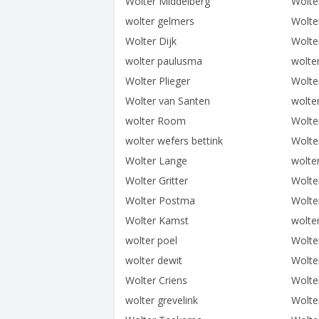
Wolter Middelberg
Wolte
wolter gelmers
Wolte
Wolter Dijk
Wolte
wolter paulusma
wolte
Wolter Plieger
Wolte
Wolter van Santen
wolte
wolter Room
Wolte
wolter wefers bettink
Wolte
Wolter Lange
wolte
Wolter Gritter
Wolte
Wolter Postma
Wolte
Wolter Kamst
wolte
wolter poel
Wolte
wolter dewit
Wolte
Wolter Criens
Wolte
wolter grevelink
Wolte