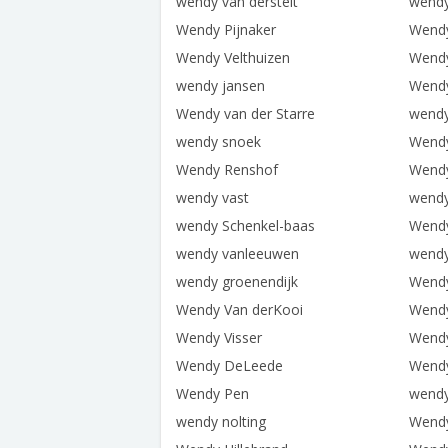
wendy van derstelt
wend
Wendy Pijnaker
Wend
Wendy Velthuizen
Wend
wendy jansen
Wendy
Wendy van der Starre
wendy
wendy snoek
Wendy
Wendy Renshof
Wend
wendy vast
wendy
wendy Schenkel-baas
Wendy
wendy vanleeuwen
wendy
wendy groenendijk
Wendy
Wendy Van derKooi
Wend
Wendy Visser
Wendy
Wendy DeLeede
Wend
Wendy Pen
wendy
wendy nolting
Wend