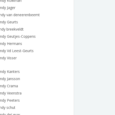
ndy Kolkman
ndy Jager
ndy van deneerenbeemt
ndy Geurts
ndy breekveldt
ndy Geutjes-Coppens
ndy Hermans
ndy Vd Leest-Geurts
ndy Visser
ndy Kanters
ndy Jansson
ndy Crama
ndy Veenstra
ndy Peeters
ndy schut
ndy deLeuw