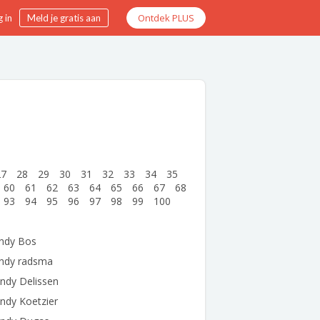
Ontdek PLUS
 in
Meld je gratis aan
27
28
29
30
31
32
33
34
35
60
61
62
63
64
65
66
67
68
93
94
95
96
97
98
99
100
ndy Bos
ndy radsma
ndy Delissen
ndy Koetzier