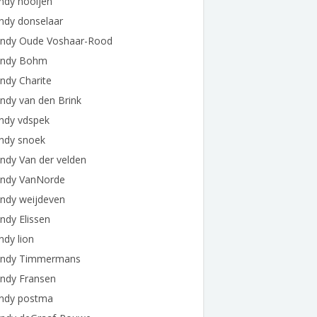
ndy nooijen
ndy donselaar
ndy Oude Voshaar-Rood
ndy Bohm
ndy Charite
ndy van den Brink
ndy vdspek
ndy snoek
ndy Van der velden
ndy VanNorde
ndy weijdeven
ndy Elissen
dy lion
ndy Timmermans
ndy Fransen
ndy postma