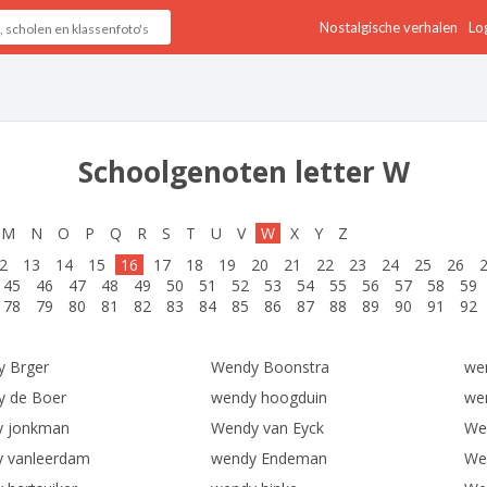
Nostalgische verhalen
Log
Schoolgenoten letter W
M
N
O
P
Q
R
S
T
U
V
W
X
Y
Z
2
13
14
15
16
17
18
19
20
21
22
23
24
25
26
45
46
47
48
49
50
51
52
53
54
55
56
57
58
59
78
79
80
81
82
83
84
85
86
87
88
89
90
91
92
 Brger
Wendy Boonstra
we
 de Boer
wendy hoogduin
we
y jonkman
Wendy van Eyck
We
 vanleerdam
wendy Endeman
We