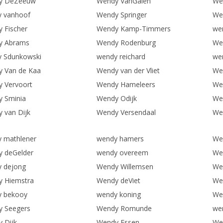
y DeZeeuw
Wendy VanGalen
We
 vanhoof
Wendy Springer
We
 Fischer
Wendy Kamp-Timmers
we
y Abrams
Wendy Rodenburg
We
 Sdunkowski
wendy reichard
we
 Van de Kaa
Wendy van der Vliet
We
 Vervoort
Wendy Hameleers
We
 Sminia
Wendy Odijk
We
 van Dijk
Wendy Versendaal
We
 mathlener
wendy hamers
We
 deGelder
wendy overeem
We
 dejong
Wendy Willemsen
We
 Hiemstra
Wendy deViet
We
y bekooy
wendy koning
We
 Seegers
Wendy Romunde
we
 Dijk
Wendy Essen
We