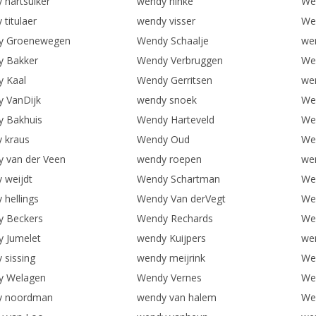
 hartsuiker
wendy hinke
We
titulaer
wendy visser
We
y Groenewegen
Wendy Schaalje
we
 Bakker
Wendy Verbruggen
We
 Kaal
Wendy Gerritsen
we
 VanDijk
wendy snoek
We
 Bakhuis
Wendy Harteveld
We
 kraus
Wendy Oud
We
 van der Veen
wendy roepen
we
 weijdt
Wendy Schartman
We
 hellings
Wendy Van derVegt
We
 Beckers
Wendy Rechards
We
 Jumelet
wendy Kuijpers
we
 sissing
wendy meijrink
We
y Welagen
Wendy Vernes
We
y noordman
wendy van halem
We