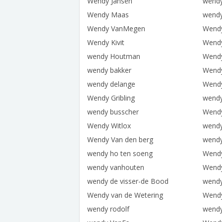
Wendy Jansen
wendy
Wendy Maas
wendy 
Wendy VanMegen
Wend
Wendy Kivit
Wendy
wendy Houtman
Wendy
wendy bakker
Wendy
wendy delange
Wendy
Wendy Gribling
wendy
wendy busscher
Wendy
Wendy Witlox
wendy
Wendy Van den berg
wendy
wendy ho ten soeng
Wendy
wendy vanhouten
Wendy
wendy de visser-de Bood
wendy
Wendy van de Wetering
Wend
wendy rodolf
wend