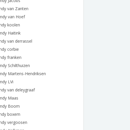
ndy Jacobs
ndy van Zanten
ndy van Hoef
ndy koolen
ndy Haitink
dy van derrassel
ndy corbie
ndy franken
dy Schilthuizen
ndy Martens-Hendriksen
ndy LVi
ndy van deleygraaf
ndy Maas
ndy Boom
ndy boxem
ndy vergoosen