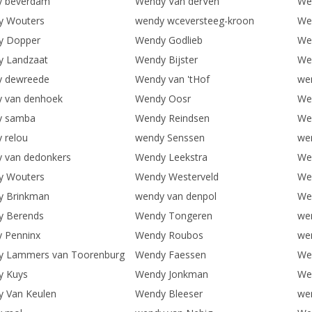
y beverdam
Wendy Van derVen
We
y Wouters
wendy wceversteeg-kroon
We
y Dopper
Wendy Godlieb
We
 Landzaat
Wendy Bijster
We
y dewreede
Wendy van 'tHof
we
 van denhoek
Wendy Oosr
We
y samba
Wendy Reindsen
We
 relou
wendy Senssen
wen
 van dedonkers
Wendy Leekstra
We
y Wouters
Wendy Westerveld
We
y Brinkman
wendy van denpol
We
y Berends
Wendy Tongeren
we
 Penninx
Wendy Roubos
we
 Lammers van Toorenburg
Wendy Faessen
We
y Kuys
Wendy Jonkman
We
 Van Keulen
Wendy Bleeser
wen