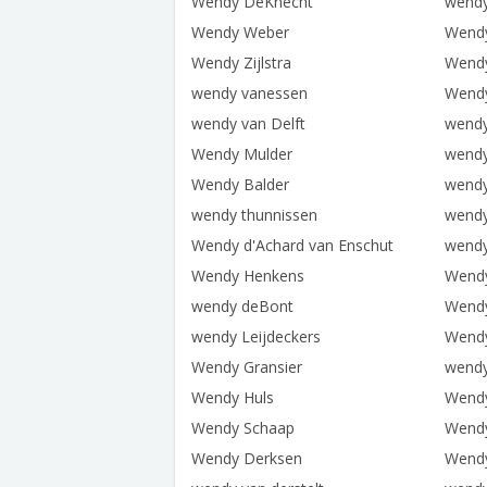
Wendy DeKnecht
wend
Wendy Weber
Wend
Wendy Zijlstra
Wend
wendy vanessen
Wendy
wendy van Delft
wend
Wendy Mulder
wendy
Wendy Balder
wend
wendy thunnissen
wendy
Wendy d'Achard van Enschut
wendy
Wendy Henkens
Wend
wendy deBont
Wend
wendy Leijdeckers
Wend
Wendy Gransier
wendy
Wendy Huls
Wendy
Wendy Schaap
Wend
Wendy Derksen
Wendy