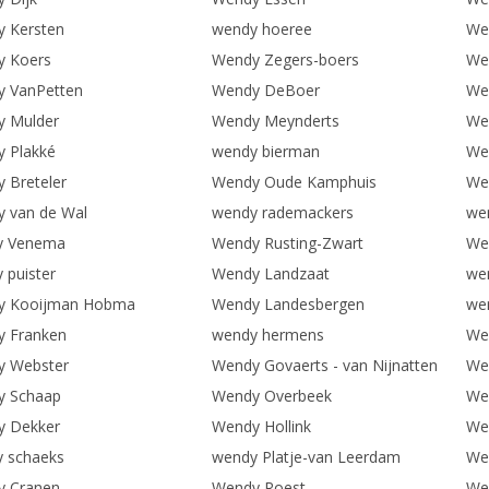
 Kersten
wendy hoeree
Wen
y Koers
Wendy Zegers-boers
We
 VanPetten
Wendy DeBoer
We
 Mulder
Wendy Meynderts
We
 Plakké
wendy bierman
We
 Breteler
Wendy Oude Kamphuis
We
 van de Wal
wendy rademackers
we
y Venema
Wendy Rusting-Zwart
We
 puister
Wendy Landzaat
we
y Kooijman Hobma
Wendy Landesbergen
wen
 Franken
wendy hermens
We
y Webster
Wendy Govaerts - van Nijnatten
We
y Schaap
Wendy Overbeek
We
y Dekker
Wendy Hollink
We
 schaeks
wendy Platje-van Leerdam
We
y Cranen
Wendy Roest
We