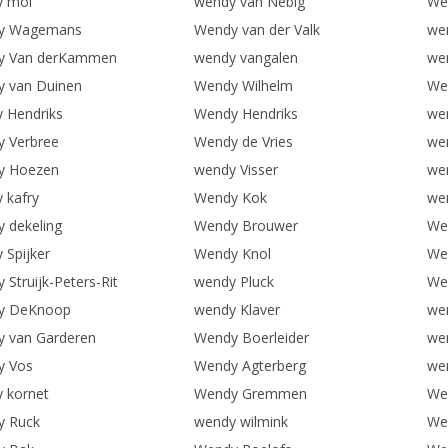
y mol
wendy van Nebig
We
y Wagemans
Wendy van der Valk
we
y Van derKammen
wendy vangalen
we
 van Duinen
Wendy Wilhelm
We
 Hendriks
Wendy Hendriks
we
 Verbree
Wendy de Vries
we
y Hoezen
wendy Visser
we
 kafry
Wendy Kok
we
 dekeling
Wendy Brouwer
Wen
 Spijker
Wendy Knol
Wen
 Struijk-Peters-Rit
wendy Pluck
We
y DeKnoop
wendy Klaver
wen
 van Garderen
Wendy Boerleider
we
y Vos
Wendy Agterberg
wen
 kornet
Wendy Gremmen
We
y Ruck
wendy wilmink
We