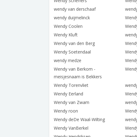
Wendy Scheffers
Wend
wendy van derschaaf
wendy
wendy duijmelinck
Wendy
Wendy Coolen
Wend
Wendy Kluft
wendy
Wendy van den Berg
Wendy
Wendy Soetendaal
Wendy
wendy medze
Wendy
Wendy van Berkom -
Wendy
meisjesnaam is Bekkers
Wendy Torenvliet
wendy
Wendy Eerland
Wendy
Wendy van Zwam
wendy
Wendy roon
Wendy
Wendy deDe Waal-Wilting
wend
Wendy VanBerkel
Wendy
Wendy Hendriksen
Wendy