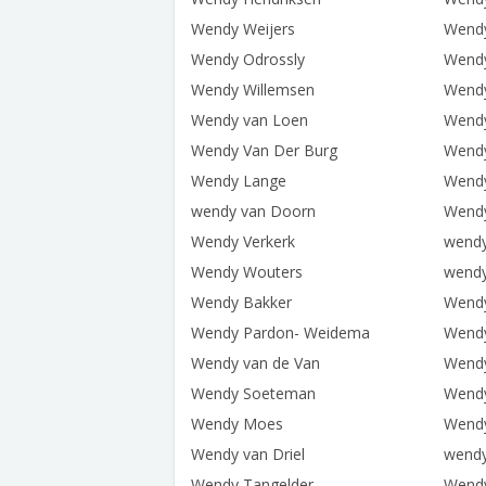
Wendy Weijers
Wendy
Wendy Odrossly
Wend
Wendy Willemsen
Wendy
Wendy van Loen
Wendy
Wendy Van Der Burg
Wendy
Wendy Lange
Wendy
wendy van Doorn
Wendy
Wendy Verkerk
wend
Wendy Wouters
wendy
Wendy Bakker
Wend
Wendy Pardon- Weidema
Wendy
Wendy van de Van
Wend
Wendy Soeteman
Wend
Wendy Moes
Wend
Wendy van Driel
wendy
Wendy Tangelder
Wend