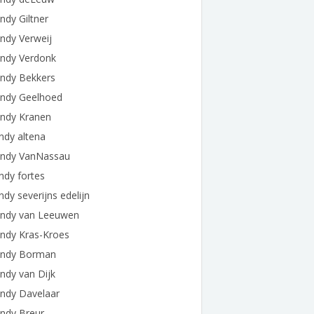
dy Giltner
ndy Verweij
ndy Verdonk
ndy Bekkers
ndy Geelhoed
ndy Kranen
ndy altena
ndy VanNassau
ndy fortes
dy severijns edelijn
ndy van Leeuwen
ndy Kras-Kroes
ndy Borman
ndy van Dijk
ndy Davelaar
ndy Breur