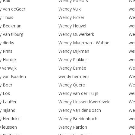
y Bak
Wendy Roelofs
We
 Van deGeer
Wendy Vuik
we
 Thuis
Wendy Ficker
We
y Beekman
Wendy Heuvel
we
 Van tilburg
Wendy Ouwerkerk
We
 dierks
Wendy Muurman - Wubbe
wen
 Prins
Wendy Dijkman
we
 Hordijk
Wendy Plukker
we
 vanwijk
Wendy Esmée
Wen
 van Baarlen
wendy hermens
We
y Boer
Wendy Quere
We
y Lok
Wendy van der Tuijn
we
 Lauffer
Wendy Linssen Kwerreveld
We
 nijland
Wendy Van denBosch
We
 Hendrikx
Wendy Breidenbach
we
 leussen
Wendy Pardon
we