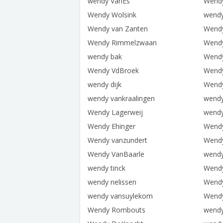
wendy VanEs
Wendy
Wendy Wolsink
wendy
Wendy van Zanten
Wendy
Wendy Rimmelzwaan
Wend
wendy bak
Wendy
Wendy VdBroek
Wend
wendy dijk
Wend
wendy vankraalingen
wendy
Wendy Lagerweij
wendy
Wendy Ehinger
Wendy
Wendy vanzundert
Wendy
Wendy VanBaarle
wendy
wendy tinck
Wendy
wendy nelissen
Wendy
wendy vansuylekom
Wendy
Wendy Rombouts
wendy