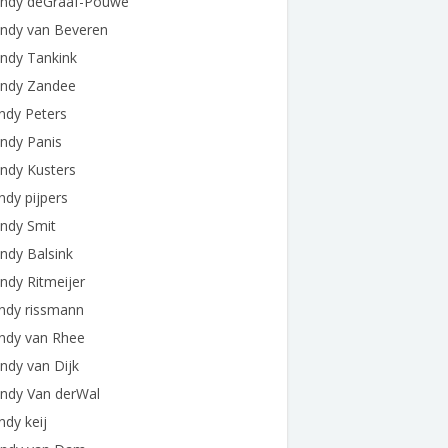
ndy deGraaf-Pouwe
ndy van Beveren
ndy Tankink
ndy Zandee
ndy Peters
ndy Panis
ndy Kusters
dy pijpers
ndy Smit
ndy Balsink
ndy Ritmeijer
ndy rissmann
ndy van Rhee
ndy van Dijk
ndy Van derWal
dy keij