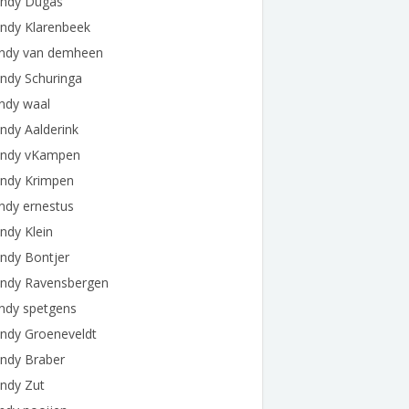
ndy Dugas
ndy Klarenbeek
ndy van demheen
ndy Schuringa
ndy waal
ndy Aalderink
ndy vKampen
ndy Krimpen
ndy ernestus
ndy Klein
ndy Bontjer
ndy Ravensbergen
ndy spetgens
ndy Groeneveldt
ndy Braber
ndy Zut