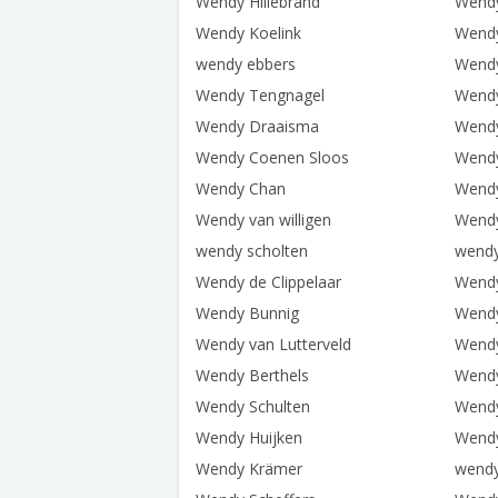
Wendy Hillebrand
Wend
Wendy Koelink
Wendy
wendy ebbers
Wendy
Wendy Tengnagel
Wend
Wendy Draaisma
Wendy
Wendy Coenen Sloos
Wendy
Wendy Chan
Wendy
Wendy van willigen
Wendy
wendy scholten
wendy
Wendy de Clippelaar
Wendy
Wendy Bunnig
Wend
Wendy van Lutterveld
Wend
Wendy Berthels
Wendy
Wendy Schulten
Wendy
Wendy Huijken
Wendy
Wendy Krämer
wendy