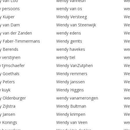
 van Loo
wendy vanheun
we
 persoons
wendy van os
we
 Kuiper
Wendy Versteeg
We
y van Dam
Wendy van Steenwijk
We
 van der Zanden
wendy edens
We
y Faber-Timmermans
Wendy gerrits
We
y Berends
wendy havekes
we
 verstijnen
wendy tiel
we
 tjmschaefer
Wendy VanZutphen
We
 Goethals
Wendy remmers
We
 Peters
Wendy Janssen
We
 kuyk
Wendy Higgins
We
 Oldenburger
wendy vanamerongen
wen
 Zijlstra
Wendy Bultman
We
 Jansen
Wendy krimpen
We
 Konings
Wendy van Veen
we