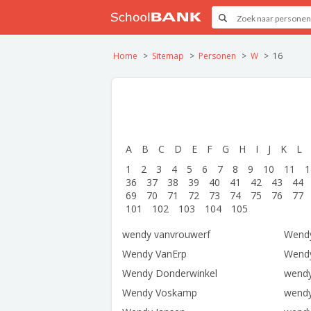
Home
Sitemap
Personen
W
16
A
B
C
D
E
F
G
H
I
J
K
L
1
2
3
4
5
6
7
8
9
10
11
1
36
37
38
39
40
41
42
43
44
69
70
71
72
73
74
75
76
77
101
102
103
104
105
wendy vanvrouwerf
Wendy
Wendy VanErp
Wendy
Wendy Donderwinkel
wend
Wendy Voskamp
wendy