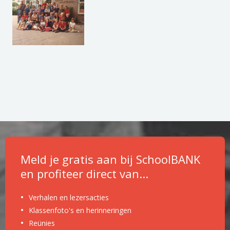
Meld je gratis aan bij SchoolBANK
en profiteer direct van...
Verhalen en lezersacties
Klassenfoto's en herinneringen
Reünies