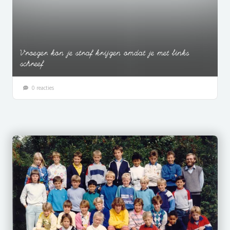
Vroeger kon je straf krijgen omdat je met links
schreef
0 reacties