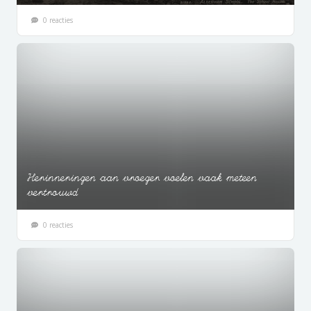
0 reacties
Herinneringen aan vroeger voelen vaak meteen
vertrouwd
0 reacties