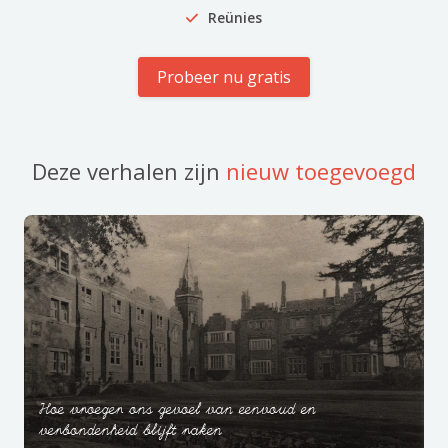
Reünies
Probeer nu gratis
Deze verhalen zijn
nieuw toegevoegd
Hoe vroeger ons gevoel van eenvoud en
verbondenheid blijft raken