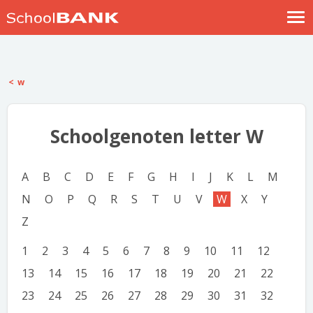
Nostalgische verhalen
Log in
w
Meld je gratis aan
Help
Schoolgenoten letter W
A
B
C
D
E
F
G
H
I
J
K
L
M
N
O
P
Q
R
S
T
U
V
W
X
Y
Z
1
2
3
4
5
6
7
8
9
10
11
12
13
14
15
16
17
18
19
20
21
22
23
24
25
26
27
28
29
30
31
32