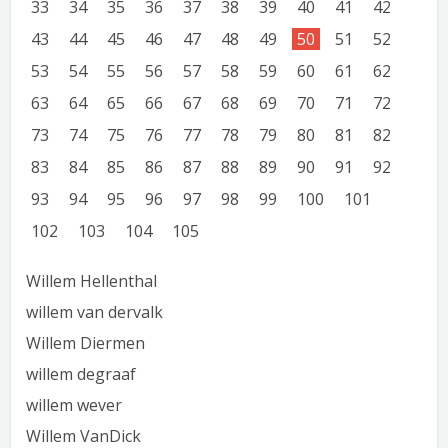
33
34
35
36
37
38
39
40
41
42
43
44
45
46
47
48
49
50
51
52
53
54
55
56
57
58
59
60
61
62
63
64
65
66
67
68
69
70
71
72
73
74
75
76
77
78
79
80
81
82
83
84
85
86
87
88
89
90
91
92
93
94
95
96
97
98
99
100
101
102
103
104
105
Willem Hellenthal
willem van dervalk
Willem Diermen
willem degraaf
willem wever
Willem VanDick