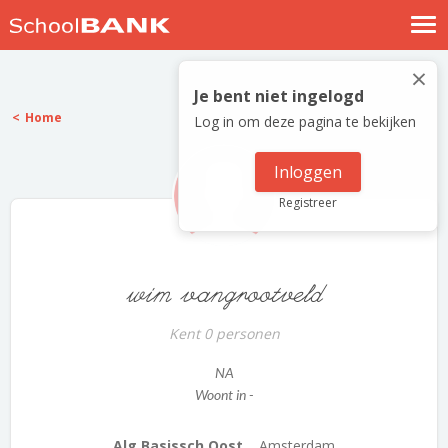
Nostalgische verhalen
×
Log in
Je bent niet ingelogd
Home
Log in om deze pagina te bekijken
Meld je gratis aan
Help
Inloggen
Registreer
wim vangrootveld
Kent 0 personen
NA
Woont in -
Alg Basissch Oost...
Amsterdam