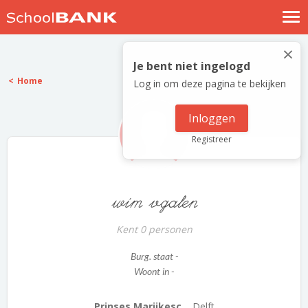
Nostalgische verhalen
×
Log in
Je bent niet ingelogd
Home
Log in om deze pagina te bekijken
Meld je gratis aan
Help
Inloggen
Registreer
wim vgalen
Kent 0 personen
Burg. staat -
Woont in -
Prinses Marijkesc...
Delft