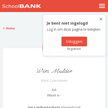
Nostalgische verhalen
×
Log in
Je bent niet ingelogd
Home
Log in om deze pagina te bekijken
Meld je gratis aan
Help
Inloggen
Registreer
Wim Mulder
Kent 2 personen
NA
Woont in -
Jan Ligthartschool
Westerbroek