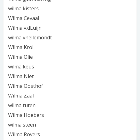
wilma kisters
Wilma Cevaal
Wilma v.dLuijn
wilma vhellemondt
Wilma Krol
Wilma Olie
wilma keus
Wilma Niet
Wilma Oosthof
Wilma Zaal
wilma tuten
Wilma Hoebers
wilma steen
Wilma Rovers