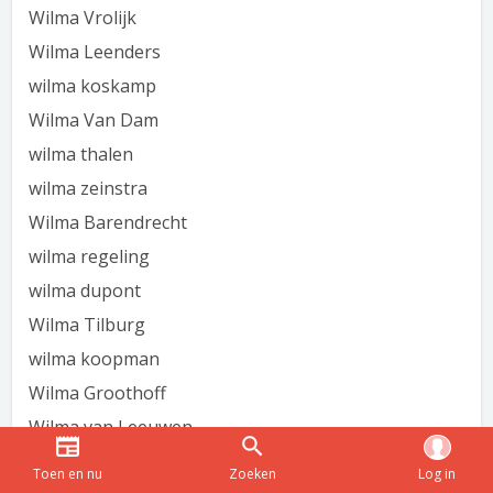
Wilma Vrolijk
Wilma Leenders
wilma koskamp
Wilma Van Dam
wilma thalen
wilma zeinstra
Wilma Barendrecht
wilma regeling
wilma dupont
Wilma Tilburg
wilma koopman
Wilma Groothoff
Wilma van Leeuwen
wilma bouius
Toen en nu
Zoeken
Log in