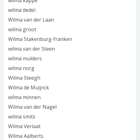
wilma kappé
wilma dedel
Wilma van der Laan
wilma groot
Wilma Stakenburg-franken
wilma van der Steen
wilma mulders
wilma norg
Wilma Steegh
Wilma de Muijnck
wilma minnen
Wilma van der Nagel
wilma smits
Wilma Verlaat
Wilma Aalberts