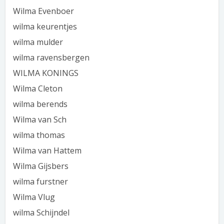
Wilma Evenboer
wilma keurentjes
wilma mulder
wilma ravensbergen
WILMA KONINGS
Wilma Cleton
wilma berends
Wilma van Sch
wilma thomas
Wilma van Hattem
Wilma Gijsbers
wilma furstner
Wilma Vlug
wilma Schijndel