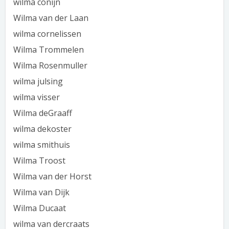
wilma conijn
Wilma van der Laan
wilma cornelissen
Wilma Trommelen
Wilma Rosenmuller
wilma julsing
wilma visser
Wilma deGraaff
wilma dekoster
wilma smithuis
Wilma Troost
Wilma van der Horst
Wilma van Dijk
Wilma Ducaat
wilma van dercraats