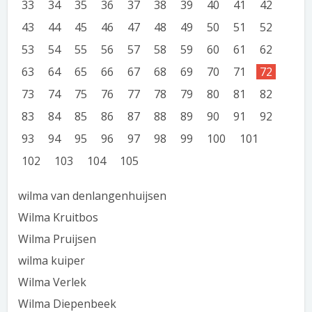
33
34
35
36
37
38
39
40
41
42
43
44
45
46
47
48
49
50
51
52
53
54
55
56
57
58
59
60
61
62
63
64
65
66
67
68
69
70
71
72
73
74
75
76
77
78
79
80
81
82
83
84
85
86
87
88
89
90
91
92
93
94
95
96
97
98
99
100
101
102
103
104
105
wilma van denlangenhuijsen
Wilma Kruitbos
Wilma Pruijsen
wilma kuiper
Wilma Verlek
Wilma Diepenbeek