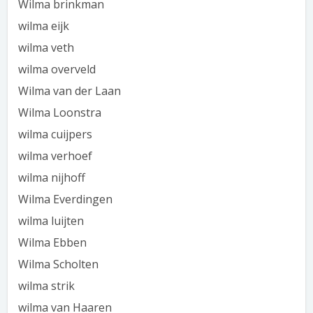
Wilma brinkman
wilma eijk
wilma veth
wilma overveld
Wilma van der Laan
Wilma Loonstra
wilma cuijpers
wilma verhoef
wilma nijhoff
Wilma Everdingen
wilma luijten
Wilma Ebben
Wilma Scholten
wilma strik
wilma van Haaren