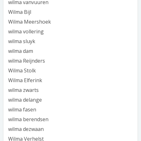
wilma vanvuuren
Wilma Bijl
Wilma Meershoek
wilma vollering
wilma sluyk
wilma dam
wilma Reijnders
Wilma Stolk
Wilma Elferink
wilma zwarts
wilma delange
wilma fasen
wilma berendsen
wilma dezwaan
Wilma Verhelst