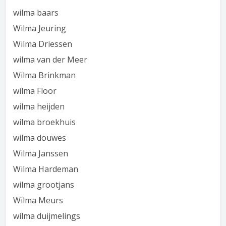
wilma baars
Wilma Jeuring
Wilma Driessen
wilma van der Meer
Wilma Brinkman
wilma Floor
wilma heijden
wilma broekhuis
wilma douwes
Wilma Janssen
Wilma Hardeman
wilma grootjans
Wilma Meurs
wilma duijmelings