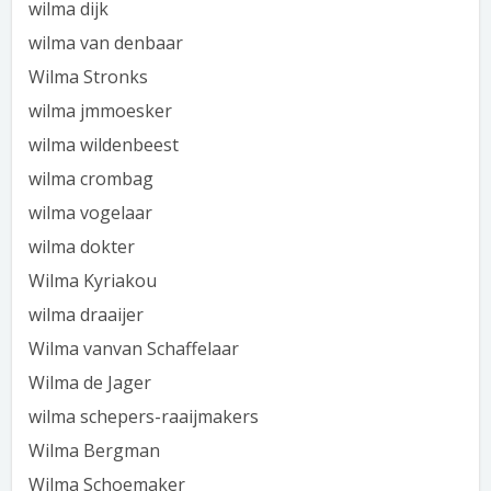
wilma dijk
wilma van denbaar
Wilma Stronks
wilma jmmoesker
wilma wildenbeest
wilma crombag
wilma vogelaar
wilma dokter
Wilma Kyriakou
wilma draaijer
Wilma vanvan Schaffelaar
Wilma de Jager
wilma schepers-raaijmakers
Wilma Bergman
Wilma Schoemaker