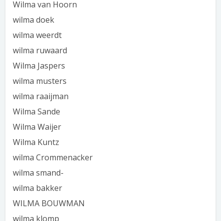
Wilma van Hoorn
wilma doek
wilma weerdt
wilma ruwaard
Wilma Jaspers
wilma musters
wilma raaijman
Wilma Sande
Wilma Waijer
Wilma Kuntz
wilma Crommenacker
wilma smand-
wilma bakker
WILMA BOUWMAN
wilma klomp