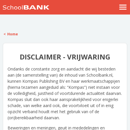
Nostalgische verhalen
Log in
Home
Meld je gratis aan
Help
DISCLAIMER - VRIJWARING
Ondanks de constante zorg en aandacht die wij besteden
aan (de samenstelling van) de inhoud van Schoolbank.nl,
kunnen Kompas Publishing BV en haar werkmaatschappijen
(hierna tezamen aangeduid als: “Kompas”) niet instaan voor
de volledigheid, juistheid of voortdurende actualiteit daarvan.
Kompas sluit dan ook haar aansprakelijkheid voor enigerlei
schade, van welke aard ook, die voortvloeit uit of in enig
opzicht verband houdt met het gebruik van of de
(on)bereikbaarheid daarvan.
Beweringen en meningen, geuit in mededelingen en