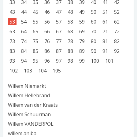
33
34
35
36
37
38
39
40
41
42
43
44
45
46
47
48
49
50
51
52
53
54
55
56
57
58
59
60
61
62
63
64
65
66
67
68
69
70
71
72
73
74
75
76
77
78
79
80
81
82
83
84
85
86
87
88
89
90
91
92
93
94
95
96
97
98
99
100
101
102
103
104
105
Willem Niemarkt
Willem Hellebrand
Willem van der Kraats
Willem Schuurman
Willem VANDERPOL
willem aniba