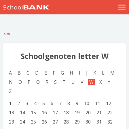
Nostalgische verhalen
Log in
w
Meld je gratis aan
Help
Schoolgenoten letter W
A
B
C
D
E
F
G
H
I
J
K
L
M
N
O
P
Q
R
S
T
U
V
W
X
Y
Z
1
2
3
4
5
6
7
8
9
10
11
12
13
14
15
16
17
18
19
20
21
22
23
24
25
26
27
28
29
30
31
32