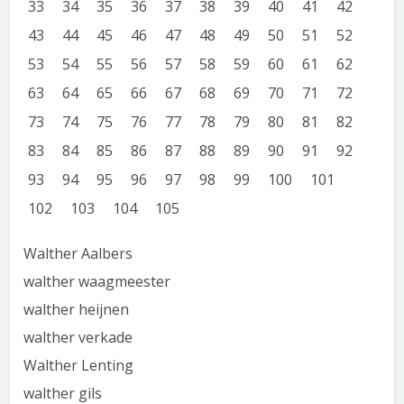
33
34
35
36
37
38
39
40
41
42
43
44
45
46
47
48
49
50
51
52
53
54
55
56
57
58
59
60
61
62
63
64
65
66
67
68
69
70
71
72
73
74
75
76
77
78
79
80
81
82
83
84
85
86
87
88
89
90
91
92
93
94
95
96
97
98
99
100
101
102
103
104
105
Walther Aalbers
walther waagmeester
walther heijnen
walther verkade
Walther Lenting
walther gils