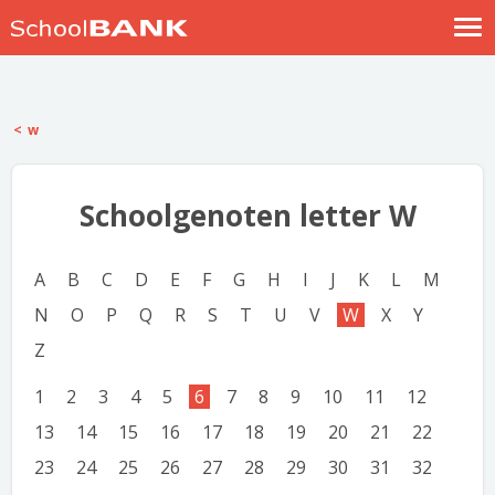
Nostalgische verhalen
Log in
w
Meld je gratis aan
Help
Schoolgenoten letter W
A
B
C
D
E
F
G
H
I
J
K
L
M
N
O
P
Q
R
S
T
U
V
W
X
Y
Z
1
2
3
4
5
6
7
8
9
10
11
12
13
14
15
16
17
18
19
20
21
22
23
24
25
26
27
28
29
30
31
32