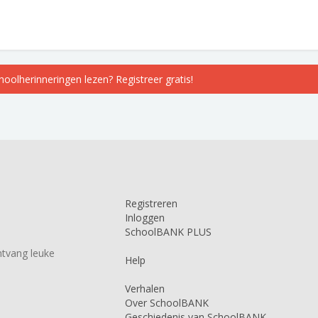
choolherinneringen lezen? Registreer gratis!
Registreren
Inloggen
SchoolBANK PLUS
tvang leuke
Help
Verhalen
Over SchoolBANK
Geschiedenis van SchoolBANK