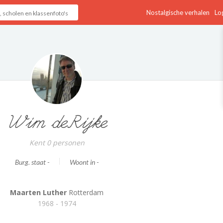
Nostalgische verhalen
Log
Wim deRijke
Kent 0 personen
Burg. staat -
Woont in -
Maarten Luther
Rotterdam
1968 - 1974