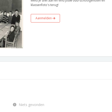
Meld je snel aan en vind jouw oud-schoolgenoten en
klassenfoto's terug!
Aanmelden
Niets gevonden