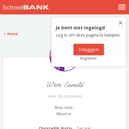
Nostalgische verhalen
×
Log in
Je bent niet ingelogd
Home
Log in om deze pagina te bekijken
Meld je gratis aan
Help
Inloggen
Registreer
Wim Esveld
Kent 35 personen
Burg. staat -
Woont in -
Christelijk Natio...
Ter Aar