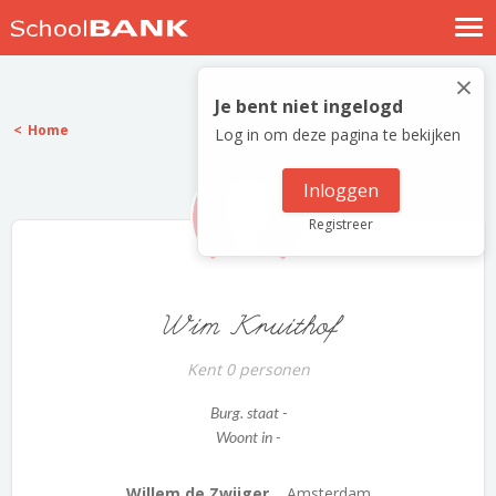
Nostalgische verhalen
×
Log in
Je bent niet ingelogd
Home
Log in om deze pagina te bekijken
Meld je gratis aan
Help
Inloggen
Registreer
Wim Kruithof
Kent 0 personen
Burg. staat -
Woont in -
Willem de Zwijger...
Amsterdam