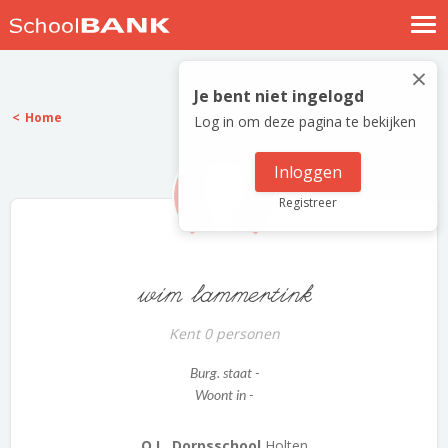
Nostalgische verhalen
×
Log in
Je bent niet ingelogd
Home
Log in om deze pagina te bekijken
Meld je gratis aan
Help
Inloggen
Registreer
wim lammertink
Kent 0 personen
Burg. staat -
Woont in -
O.L. Dorpsschool
Holten