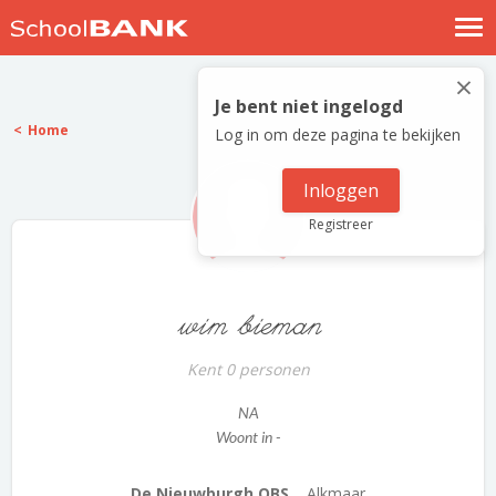
Nostalgische verhalen
×
Log in
Je bent niet ingelogd
Home
Log in om deze pagina te bekijken
Meld je gratis aan
Help
Inloggen
Registreer
wim bieman
Kent 0 personen
NA
Woont in -
De Nieuwburgh OBS...
Alkmaar