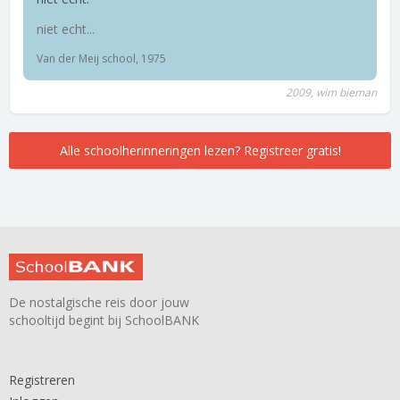
niet echt...
Van der Meij school, 1975
2009, wim bieman
Alle schoolherinneringen lezen? Registreer gratis!
De nostalgische reis door jouw
schooltijd begint bij SchoolBANK
Registreren