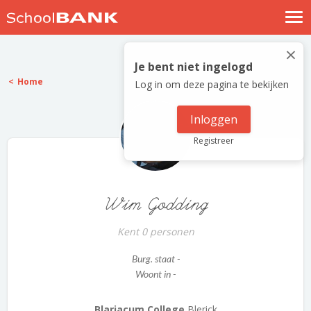
Nostalgische verhalen
×
Log in
Je bent niet ingelogd
Home
Log in om deze pagina te bekijken
Meld je gratis aan
Help
Inloggen
Registreer
Wim Godding
Kent 0 personen
Burg. staat -
Woont in -
Blariacum College
Blerick