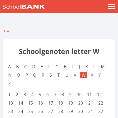
Nostalgische verhalen
Log in
w
Meld je gratis aan
Help
Schoolgenoten letter W
A
B
C
D
E
F
G
H
I
J
K
L
M
N
O
P
Q
R
S
T
U
V
W
X
Y
Z
1
2
3
4
5
6
7
8
9
10
11
12
13
14
15
16
17
18
19
20
21
22
23
24
25
26
27
28
29
30
31
32