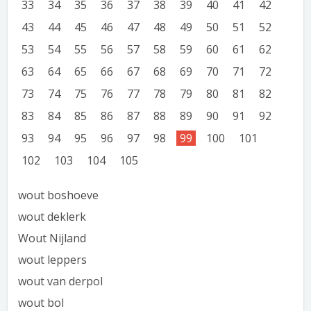
33
34
35
36
37
38
39
40
41
42
43
44
45
46
47
48
49
50
51
52
53
54
55
56
57
58
59
60
61
62
63
64
65
66
67
68
69
70
71
72
73
74
75
76
77
78
79
80
81
82
83
84
85
86
87
88
89
90
91
92
93
94
95
96
97
98
99
100
101
102
103
104
105
wout boshoeve
wout deklerk
Wout Nijland
wout leppers
wout van derpol
wout bol