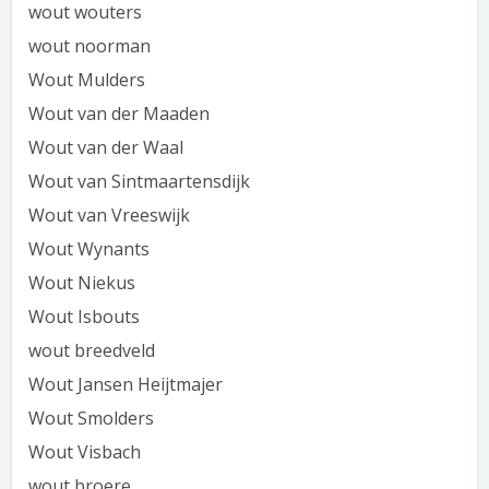
wout wouters
wout noorman
Wout Mulders
Wout van der Maaden
Wout van der Waal
Wout van Sintmaartensdijk
Wout van Vreeswijk
Wout Wynants
Wout Niekus
Wout Isbouts
wout breedveld
Wout Jansen Heijtmajer
Wout Smolders
Wout Visbach
wout broere