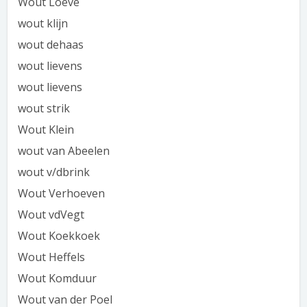
Wout Loeve
wout klijn
wout dehaas
wout lievens
wout lievens
wout strik
Wout Klein
wout van Abeelen
wout v/dbrink
Wout Verhoeven
Wout vdVegt
Wout Koekkoek
Wout Heffels
Wout Komduur
Wout van der Poel