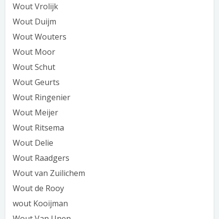
Wout Vrolijk
Wout Duijm
Wout Wouters
Wout Moor
Wout Schut
Wout Geurts
Wout Ringenier
Wout Meijer
Wout Ritsema
Wout Delie
Wout Raadgers
Wout van Zuilichem
Wout de Rooy
wout Kooijman
Wout Van Unen