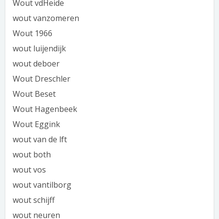
Wout vdHeide
wout vanzomeren
Wout 1966
wout luijendijk
wout deboer
Wout Dreschler
Wout Beset
Wout Hagenbeek
Wout Eggink
wout van de lft
wout both
wout vos
wout vantilborg
wout schijff
wout neuren