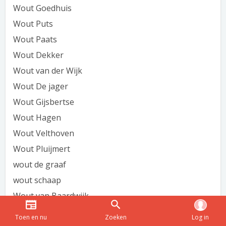
Wout Goedhuis
Wout Puts
Wout Paats
Wout Dekker
Wout van der Wijk
Wout De jager
Wout Gijsbertse
Wout Hagen
Wout Velthoven
Wout Pluijmert
wout de graaf
wout schaap
Wout van Baardwijk
Wout van Pijkeren
Toen en nu
Zoeken
Log in