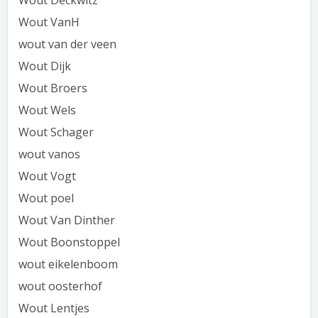
Wout Deckwitz
Wout VanH
wout van der veen
Wout Dijk
Wout Broers
Wout Wels
Wout Schager
wout vanos
Wout Vogt
Wout poel
Wout Van Dinther
Wout Boonstoppel
wout eikelenboom
wout oosterhof
Wout Lentjes