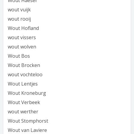
Wout Haeser
wout vuijk
wout rooij
Wout Hofland
wout vissers
wout wolven
Wout Bos
Wout Brocken
wout vochteloo
Wout Lentjes
Wout Kroneburg
Wout Verbeek
wout werther
Wout Stomphorst
Wout van Laviere