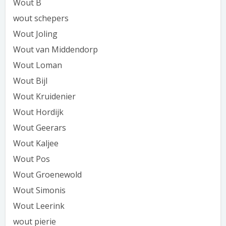
Wout B
wout schepers
Wout Joling
Wout van Middendorp
Wout Loman
Wout Bijl
Wout Kruidenier
Wout Hordijk
Wout Geerars
Wout Kaljee
Wout Pos
Wout Groenewold
Wout Simonis
Wout Leerink
wout pierie