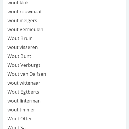
wout klok
wout rouwmaat
wout melgers
wout Vermeulen
Wout Bruin
wout visseren
Wout Bunt
Wout Verburgt
Wout van Dalfsen
wout wittenaar
Wout Egtberts
wout linterman
wout timmer
Wout Otter
Wout Sa