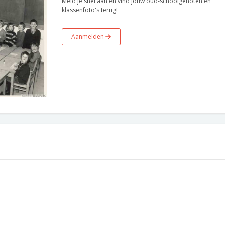
Meld je snel aan en vind jouw oud-schoolgenoten en
klassenfoto's terug!
Aanmelden