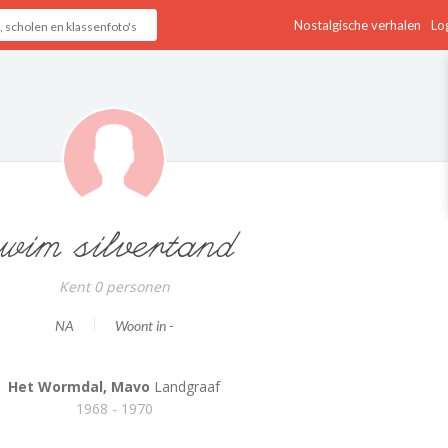
Nostalgische verhalen
Log
wim silvertand
Kent 0 personen
NA
Woont in -
Het Wormdal, Mavo
Landgraaf
1968 - 1970