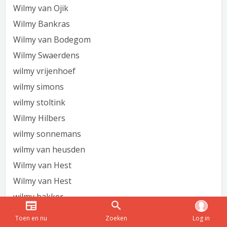
Wilmy van Ojik
Wilmy Bankras
Wilmy van Bodegom
Wilmy Swaerdens
wilmy vrijenhoef
wilmy simons
wilmy stoltink
Wilmy Hilbers
wilmy sonnemans
wilmy van heusden
Wilmy van Hest
Wilmy van Hest
wilmy bakker
wilmy jaspers
Toen en nu
Zoeken
Log in