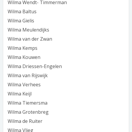
Wilma Wendt- Timmerman
Wilma Baltus
Wilma Gielis
Wilma Meulendijks
Wilma van der Zwan
Wilma Kemps
Wilma Kouwen
Wilma Driessen-Engelen
Wilma van Rijswijk
Wilma Verhees
Wilma Keijl
Wilma Tiemersma
Wilma Grotenbreg
Wilma de Ruiter
Wilma Vlieg