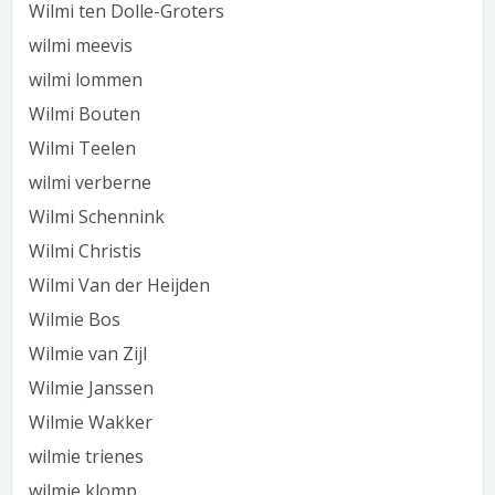
Wilmi ten Dolle-Groters
wilmi meevis
wilmi lommen
Wilmi Bouten
Wilmi Teelen
wilmi verberne
Wilmi Schennink
Wilmi Christis
Wilmi Van der Heijden
Wilmie Bos
Wilmie van Zijl
Wilmie Janssen
Wilmie Wakker
wilmie trienes
wilmie klomp