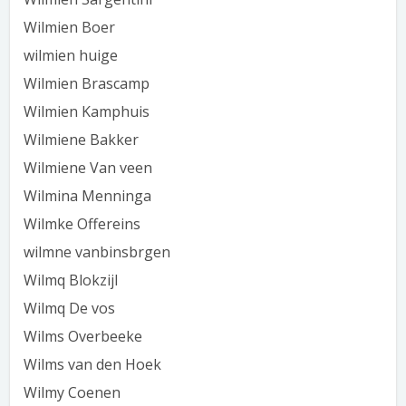
Wilmien Boer
wilmien huige
Wilmien Brascamp
Wilmien Kamphuis
Wilmiene Bakker
Wilmiene Van veen
Wilmina Menninga
Wilmke Offereins
wilmne vanbinsbrgen
Wilmq Blokzijl
Wilmq De vos
Wilms Overbeeke
Wilms van den Hoek
Wilmy Coenen