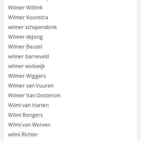
Wilmer Wiltink
Wilmer Koonstra
wilmer schapendonk
Wilmer deJong
Wilmer Beuzel
wilmer barneveld
wilmer wolswijk
Wilmer Wiggers
Wilmer van Vuuren
Wilmer Van Oosterom
Wilmi van Harten
Wilmi Bongers
Wilmi van Werven
wilmi Richter