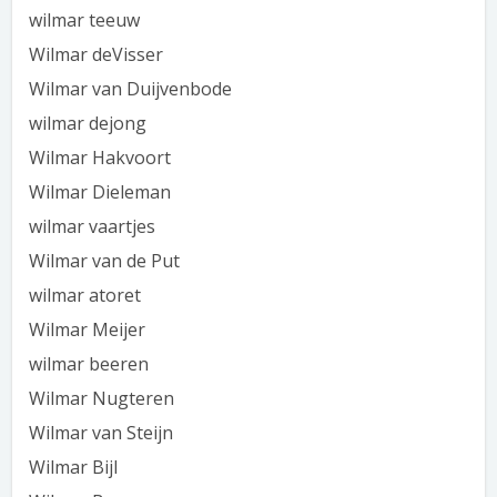
wilmar teeuw
Wilmar deVisser
Wilmar van Duijvenbode
wilmar dejong
Wilmar Hakvoort
Wilmar Dieleman
wilmar vaartjes
Wilmar van de Put
wilmar atoret
Wilmar Meijer
wilmar beeren
Wilmar Nugteren
Wilmar van Steijn
Wilmar Bijl