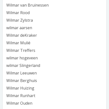
Wilmar van Bruinessen
Wilmar Rood
Wilmar Zylstra
wilmar aarsen
Wilmar deKraker
Wilmar Mulié
Wilmar Treffers
wilmar hogeveen
wilmar Slingerland
Wilmar Leeuwen
Wilmar Berghuis
Wilmar Huizing
Wilmar Runhart
Wilmar Ouden