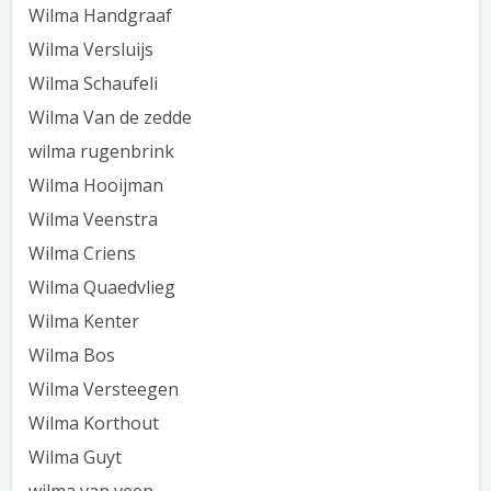
Wilma Handgraaf
Wilma Versluijs
Wilma Schaufeli
Wilma Van de zedde
wilma rugenbrink
Wilma Hooijman
Wilma Veenstra
Wilma Criens
Wilma Quaedvlieg
Wilma Kenter
Wilma Bos
Wilma Versteegen
Wilma Korthout
Wilma Guyt