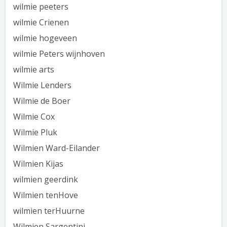
wilmie peeters
wilmie Crienen
wilmie hogeveen
wilmie Peters wijnhoven
wilmie arts
Wilmie Lenders
Wilmie de Boer
Wilmie Cox
Wilmie Pluk
Wilmien Ward-Eilander
Wilmien Kijas
wilmien geerdink
Wilmien tenHove
wilmien terHuurne
Wilmien Sargentini