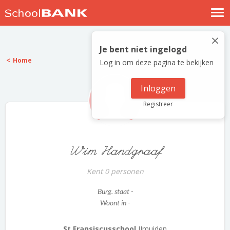
Nostalgische verhalen
×
Log in
Je bent niet ingelogd
Home
Log in om deze pagina te bekijken
Meld je gratis aan
Help
Inloggen
Registreer
Wim Handgraaf
Kent 0 personen
Burg. staat -
Woont in -
St,Fransiscusschool
IJmuiden