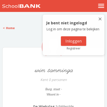
Nostalgische verhalen
×
Log in
Je bent niet ingelogd
Home
Log in om deze pagina te bekijken
Meld je gratis aan
Help
Inloggen
Registreer
wim tamminga
Kent 0 personen
Burg. staat -
Woont in -
De Wiekslag
Schildwolde