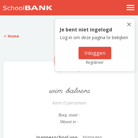
Nostalgische verhalen
×
Log in
Je bent niet ingelogd
Home
Log in om deze pagina te bekijken
Meld je gratis aan
Help
Inloggen
Registreer
wim balvers
Kent 0 personen
Burg. staat -
Woont in -
Joannesschool voo...
Nijmegen