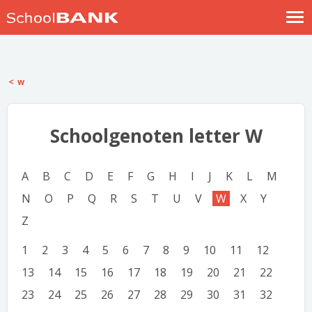
Nostalgische verhalen
Log in
w
Meld je gratis aan
Help
Schoolgenoten letter W
A
B
C
D
E
F
G
H
I
J
K
L
M
N
O
P
Q
R
S
T
U
V
W
X
Y
Z
1
2
3
4
5
6
7
8
9
10
11
12
13
14
15
16
17
18
19
20
21
22
23
24
25
26
27
28
29
30
31
32