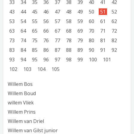
33
34
35
36
37
38
39
40
41
42
43
44
45
46
47
48
49
50
51
52
53
54
55
56
57
58
59
60
61
62
63
64
65
66
67
68
69
70
71
72
73
74
75
76
77
78
79
80
81
82
83
84
85
86
87
88
89
90
91
92
93
94
95
96
97
98
99
100
101
102
103
104
105
Willem Bos
Willem Boud
willem Vliek
Willem Prins
Willem van Driel
Willem van Gilst junior