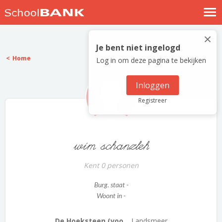
Nostalgische verhalen
×
Log in
Je bent niet ingelogd
Home
Log in om deze pagina te bekijken
Meld je gratis aan
Help
Inloggen
Registreer
wim schanzleh
Kent 0 personen
Burg. staat -
Woont in -
De Hoeksteen (voo...
Landsmeer