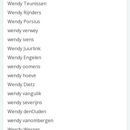
Wendy Teunissen
Wendy Rijnders
Wendy Porsius
wendy verwey
wendy ivens
Wendy Juurlink
Wendy Engelen
wendy oomens
wendy hoeve
Wendy Dietz
wendy vangulik
wendy severijns
Wendy denOuden
wendy vanombergen
Wendy Werner