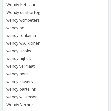
Wendy Ketelaar
Wendy denHartog
wendy wcmpeters
wendy pol
wendy renkema
wendy w.A.Jklonen
wendy jacobs
wendy nijholt
wendy vermaat
wendy hent
wendy kluvers
wendy bartelink
wendy willemsen
Wendy Verhulst