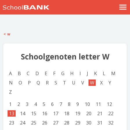
Nostalgische verhalen
Log in
w
Meld je gratis aan
Help
Schoolgenoten letter W
A
B
C
D
E
F
G
H
I
J
K
L
M
N
O
P
Q
R
S
T
U
V
W
X
Y
Z
1
2
3
4
5
6
7
8
9
10
11
12
13
14
15
16
17
18
19
20
21
22
23
24
25
26
27
28
29
30
31
32