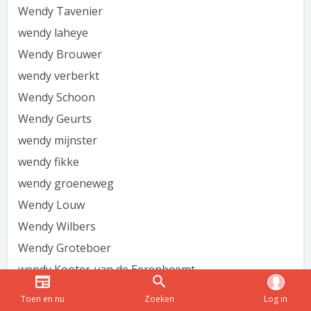
Wendy Tavenier
wendy laheye
Wendy Brouwer
wendy verberkt
Wendy Schoon
Wendy Geurts
wendy mijnster
wendy fikke
wendy groeneweg
Wendy Louw
Wendy Wilbers
Wendy Groteboer
wendy Kooter-van de Eerenbeemt
wendy berkleef
Toen en nu
Zoeken
Log in