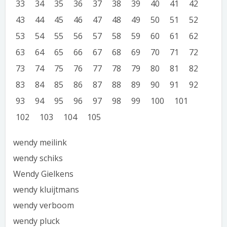
33
34
35
36
37
38
39
40
41
42
43
44
45
46
47
48
49
50
51
52
53
54
55
56
57
58
59
60
61
62
63
64
65
66
67
68
69
70
71
72
73
74
75
76
77
78
79
80
81
82
83
84
85
86
87
88
89
90
91
92
93
94
95
96
97
98
99
100
101
102
103
104
105
wendy meilink
wendy schiks
Wendy Gielkens
wendy kluijtmans
wendy verboom
wendy pluck