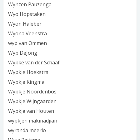
Wynzen Pauzenga
Wyo Hopstaken
Wyon Haleber
Wyona Veenstra
wyp van Ommen
Wyp DeJong
Wypke van der Schaaf
Wypkje Hoekstra
Wypkje Kingma
Wypkje Noordenbos
Wypkje Wijngaarden
Wypkje van Houten
wypkjen makinadjian
wyranda meerlo