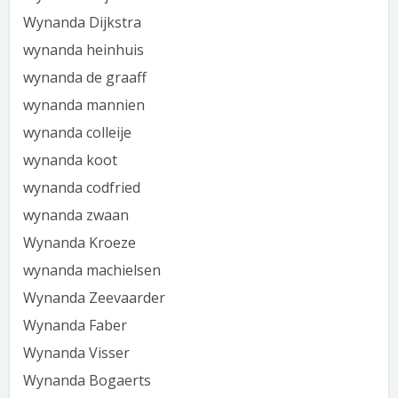
Wynanda Dijkstra
wynanda heinhuis
wynanda de graaff
wynanda mannien
wynanda colleije
wynanda koot
wynanda codfried
wynanda zwaan
Wynanda Kroeze
wynanda machielsen
Wynanda Zeevaarder
Wynanda Faber
Wynanda Visser
Wynanda Bogaerts