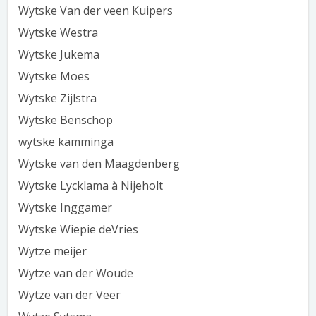
Wytske Van der veen Kuipers
Wytske Westra
Wytske Jukema
Wytske Moes
Wytske Zijlstra
Wytske Benschop
wytske kamminga
Wytske van den Maagdenberg
Wytske Lycklama à Nijeholt
Wytske Inggamer
Wytske Wiepie deVries
Wytze meijer
Wytze van der Woude
Wytze van der Veer