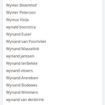
Wymer Bloemhof
Wymer Peterzon
Wymus Viola
wynald boonstra
Wynand Euser
Wynand van Poortvliet
Wynand Masselink
wynand janssen
Wynand terBekke
wynand vissers
Wynand Arendsen
Wynand Bodewes
Wynand Wimmers
wynand van denbrink