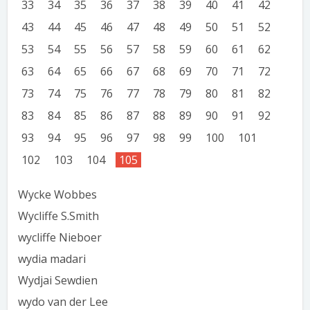
33
34
35
36
37
38
39
40
41
42
43
44
45
46
47
48
49
50
51
52
53
54
55
56
57
58
59
60
61
62
63
64
65
66
67
68
69
70
71
72
73
74
75
76
77
78
79
80
81
82
83
84
85
86
87
88
89
90
91
92
93
94
95
96
97
98
99
100
101
102
103
104
105
Wycke Wobbes
Wycliffe S.Smith
wycliffe Nieboer
wydia madari
Wydjai Sewdien
wydo van der Lee