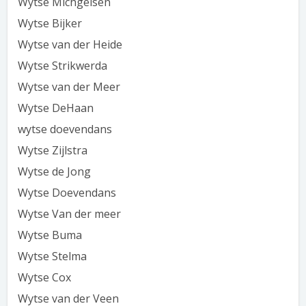
Wytse Michgelsen
Wytse Bijker
Wytse van der Heide
Wytse Strikwerda
Wytse van der Meer
Wytse DeHaan
wytse doevendans
Wytse Zijlstra
Wytse de Jong
Wytse Doevendans
Wytse Van der meer
Wytse Buma
Wytse Stelma
Wytse Cox
Wytse van der Veen