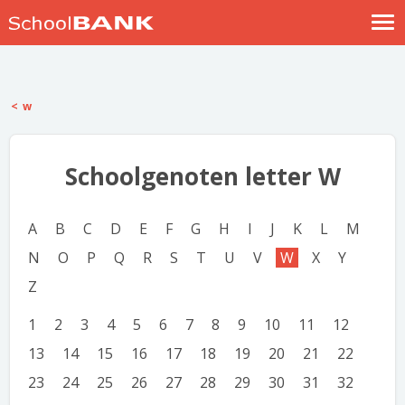
Nostalgische verhalen
Log in
w
Meld je gratis aan
Help
Schoolgenoten letter W
A
B
C
D
E
F
G
H
I
J
K
L
M
N
O
P
Q
R
S
T
U
V
W
X
Y
Z
1
2
3
4
5
6
7
8
9
10
11
12
13
14
15
16
17
18
19
20
21
22
23
24
25
26
27
28
29
30
31
32