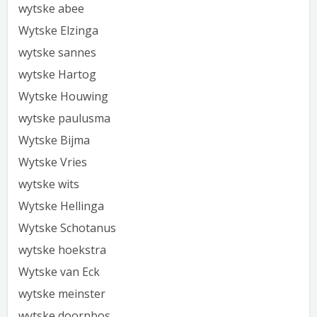
wytske abee
Wytske Elzinga
wytske sannes
wytske Hartog
Wytske Houwing
wytske paulusma
Wytske Bijma
Wytske Vries
wytske wits
Wytske Hellinga
Wytske Schotanus
wytske hoekstra
Wytske van Eck
wytske meinster
wytske doornbos