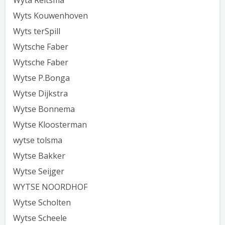
Wyta Reitsma
Wyts Kouwenhoven
Wyts terSpill
Wytsche Faber
Wytsche Faber
Wytse P.Bonga
Wytse Dijkstra
Wytse Bonnema
Wytse Kloosterman
wytse tolsma
Wytse Bakker
Wytse Seijger
WYTSE NOORDHOF
Wytse Scholten
Wytse Scheele