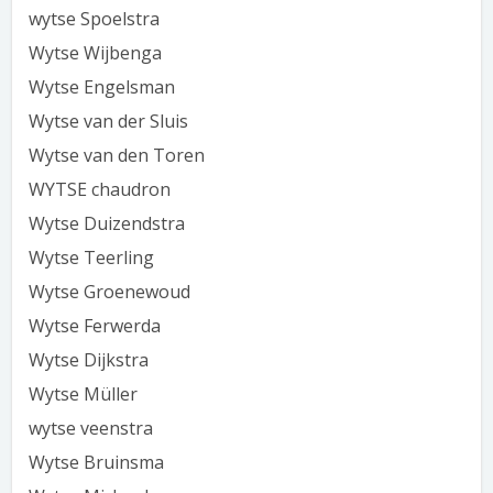
wytse Spoelstra
Wytse Wijbenga
Wytse Engelsman
Wytse van der Sluis
Wytse van den Toren
WYTSE chaudron
Wytse Duizendstra
Wytse Teerling
Wytse Groenewoud
Wytse Ferwerda
Wytse Dijkstra
Wytse Müller
wytse veenstra
Wytse Bruinsma