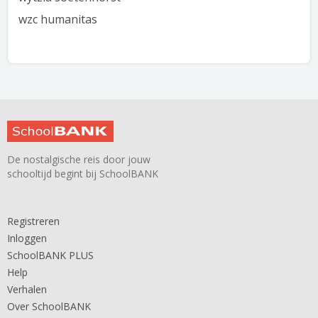
wzc humanitas
De nostalgische reis door jouw
schooltijd begint bij SchoolBANK
Registreren
Inloggen
SchoolBANK PLUS
Help
Verhalen
Over SchoolBANK