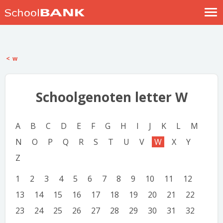
Nostalgische verhalen
Log in
w
Meld je gratis aan
Help
Schoolgenoten letter W
A
B
C
D
E
F
G
H
I
J
K
L
M
N
O
P
Q
R
S
T
U
V
W
X
Y
Z
1
2
3
4
5
6
7
8
9
10
11
12
13
14
15
16
17
18
19
20
21
22
23
24
25
26
27
28
29
30
31
32