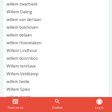
willem zwartveld
Willem Daling
willem van derlaan
willem bokhoven
willem delaan
willem Hoevelaken
Willem Lindhout
willem doornbos
Willem tenHave
Willem Veldkamp
willem heide
Willem Spies
willem staats
Willem Visser
Toen en nu
Zoeken
Log in