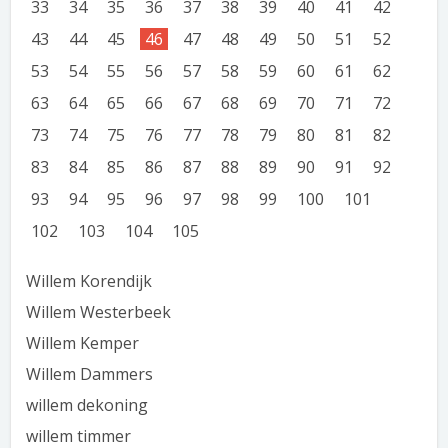
33
34
35
36
37
38
39
40
41
42
43
44
45
46
47
48
49
50
51
52
53
54
55
56
57
58
59
60
61
62
63
64
65
66
67
68
69
70
71
72
73
74
75
76
77
78
79
80
81
82
83
84
85
86
87
88
89
90
91
92
93
94
95
96
97
98
99
100
101
102
103
104
105
Willem Korendijk
Willem Westerbeek
Willem Kemper
Willem Dammers
willem dekoning
willem timmer