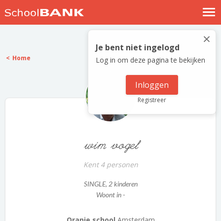
Nostalgische verhalen
×
Log in
Je bent niet ingelogd
Home
Log in om deze pagina te bekijken
Meld je gratis aan
Help
Inloggen
Registreer
wim vogel
Kent 4 personen
SINGLE
, 2 kinderen
Woont in -
Oranje school
Amsterdam