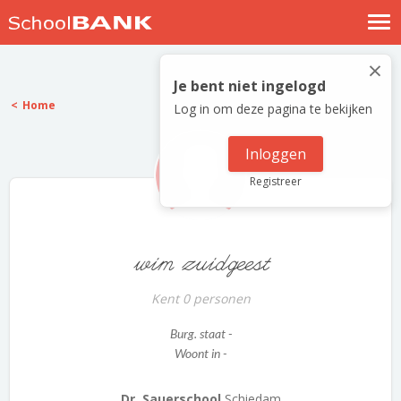
Nostalgische verhalen
×
Log in
Je bent niet ingelogd
Home
Log in om deze pagina te bekijken
Meld je gratis aan
Help
Inloggen
Registreer
wim zuidgeest
Kent 0 personen
Burg. staat -
Woont in -
Dr. Sauerschool
Schiedam