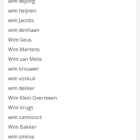
wim dejong
wim heijnen
wim Jacobs
wim denhaan
Wim Geus
Wim Mertens
Wim van Melis
wim brouwer
wim voskuil
wim dekker
Wim Klein Overmeen
Wim Vrugt
wim zantvoort
Wim Bakker
wim sminia