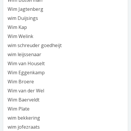
Wim Butterman
Wim Jagtenberg
wim Duijsings
Wim Kap
Wim Welink
wim schreuder goedheijt
wim leijssenaar
Wim van Houselt
Wim Eggenkamp
Wim Broere
Wim van der Wel
Wim Baerveldt
Wim Plate
wim bekkering
wim jofezraats