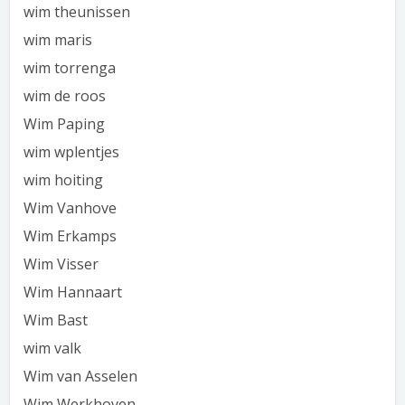
wim theunissen
wim maris
wim torrenga
wim de roos
Wim Paping
wim wplentjes
wim hoiting
Wim Vanhove
Wim Erkamps
Wim Visser
Wim Hannaart
Wim Bast
wim valk
Wim van Asselen
Wim Werkhoven