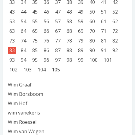
33
34
35
36
37
38
39
40
41
42
43
44
45
46
47
48
49
50
51
52
53
54
55
56
57
58
59
60
61
62
63
64
65
66
67
68
69
70
71
72
73
74
75
76
77
78
79
80
81
82
83
84
85
86
87
88
89
90
91
92
93
94
95
96
97
98
99
100
101
102
103
104
105
Wim Graaf
Wim Borsboom
Wim Hof
wim vanekeris
Wim Roessel
Wim van Wegen