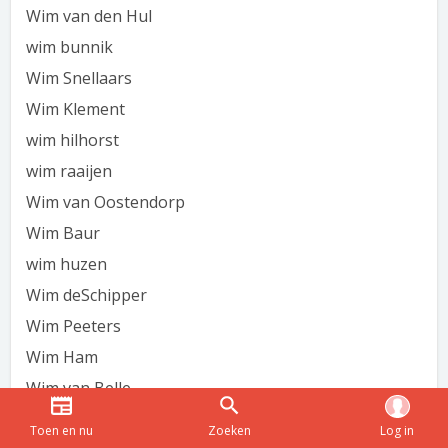
Wim van den Hul
wim bunnik
Wim Snellaars
Wim Klement
wim hilhorst
wim raaijen
Wim van Oostendorp
Wim Baur
wim huzen
Wim deSchipper
Wim Peeters
Wim Ham
Wim van Belle
WIM REUVEKAMP
Toen en nu
Zoeken
Log in