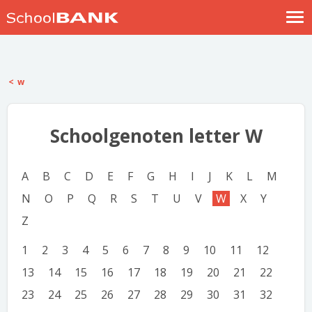
Nostalgische verhalen
Log in
w
Meld je gratis aan
Help
Schoolgenoten letter W
A
B
C
D
E
F
G
H
I
J
K
L
M
N
O
P
Q
R
S
T
U
V
W
X
Y
Z
1
2
3
4
5
6
7
8
9
10
11
12
13
14
15
16
17
18
19
20
21
22
23
24
25
26
27
28
29
30
31
32