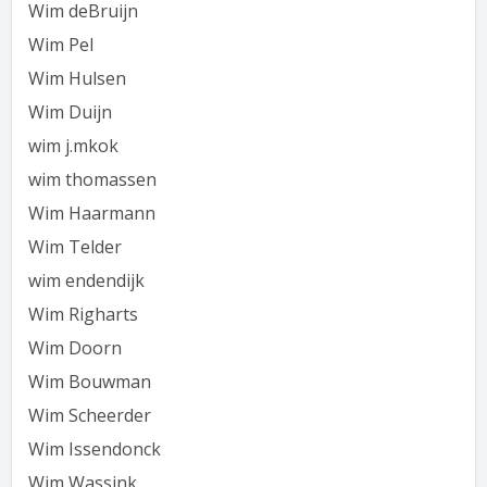
Wim deBruijn
Wim Pel
Wim Hulsen
Wim Duijn
wim j.mkok
wim thomassen
Wim Haarmann
Wim Telder
wim endendijk
Wim Righarts
Wim Doorn
Wim Bouwman
Wim Scheerder
Wim Issendonck
Wim Wassink