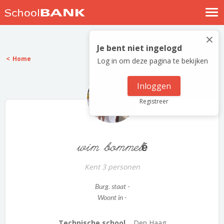
Nostalgische verhalen
×
Log in
Je bent niet ingelogd
Home
Log in om deze pagina te bekijken
Meld je gratis aan
Help
Inloggen
Registreer
wim bommelé
Kent 3 personen
Burg. staat -
Woont in -
Technische school...
Den Haag