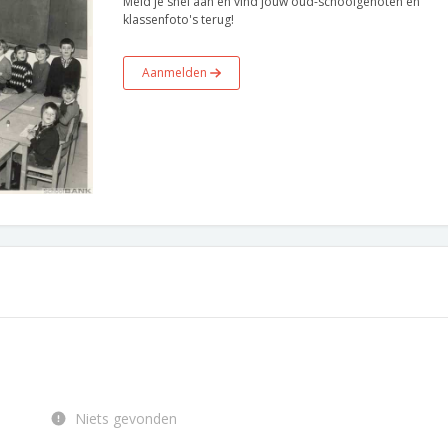
Meld je snel aan en vind jouw oud-schoolgenoten en
klassenfoto's terug!
Aanmelden
Niets gevonden