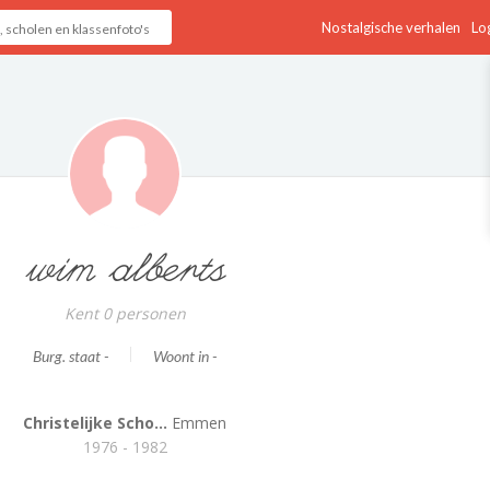
Nostalgische verhalen
Log
wim alberts
Kent 0 personen
Burg. staat -
Woont in -
Christelijke Scho...
Emmen
1976 - 1982