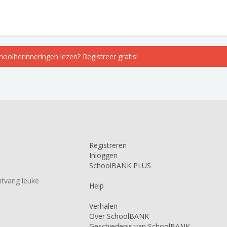
choolherinneringen lezen? Registreer gratis!
Registreren
Inloggen
SchoolBANK PLUS
tvang leuke
Help
Verhalen
Over SchoolBANK
Geschiedenis van SchoolBANK