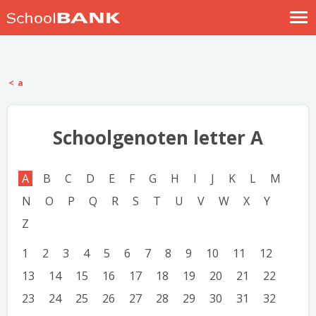
Nostalgische verhalen
Log in
a
Meld je gratis aan
Help
Schoolgenoten letter A
A
B
C
D
E
F
G
H
I
J
K
L
M
N
O
P
Q
R
S
T
U
V
W
X
Y
Z
1
2
3
4
5
6
7
8
9
10
11
12
13
14
15
16
17
18
19
20
21
22
23
24
25
26
27
28
29
30
31
32