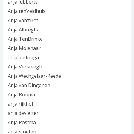
anja lubberts
Anja tenVeldhuis
Anja van'tHof
Anja Albregts
Anja TenBrinke
Anja Molenaar
anja andringa
Anja Versteegh
Anja Wechgelaar-Reede
Anja van Dingenen
Anja Bouma
anja rijkhoff
anja devletter
Anja Postma
anja Stoeten