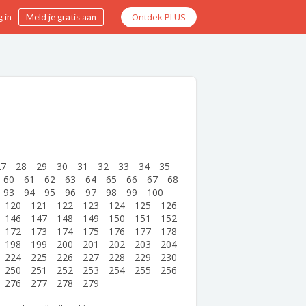
Ontdek PLUS
 in
Meld je gratis aan
27
28
29
30
31
32
33
34
35
60
61
62
63
64
65
66
67
68
93
94
95
96
97
98
99
100
120
121
122
123
124
125
126
146
147
148
149
150
151
152
172
173
174
175
176
177
178
198
199
200
201
202
203
204
224
225
226
227
228
229
230
250
251
252
253
254
255
256
276
277
278
279