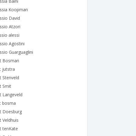
ssia Baini
essia Koopman
ssio David
ssio Atzori
ssio alessi
ssio Agostini
ssio Guarguaglini
et Bosman
t jutstra
t Stenveld
t Smit
t Langeveld
et bosma
et Doesburg
t Veldhuis
t tenKate