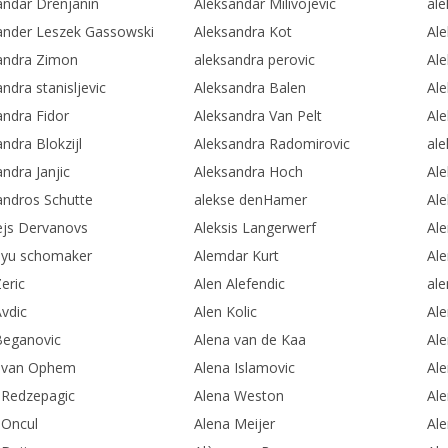
andar Drenjanin
Aleksandar Milivojevic
ale
ander Leszek Gassowski
Aleksandra Kot
Ale
andra Zimon
aleksandra perovic
Al
ndra stanisljevic
Aleksandra Balen
Ale
andra Fidor
Aleksandra Van Pelt
Ale
ndra Blokzijl
Aleksandra Radomirovic
al
ndra Janjic
Aleksandra Hoch
Ale
andros Schutte
alekse denHamer
Ale
ejs Dervanovs
Aleksis Langerwerf
Al
yu schomaker
Alemdar Kurt
Al
eric
Alen Alefendic
ale
Avdic
Alen Kolic
Ale
Beganovic
Alena van de Kaa
Ale
 van Ophem
Alena Islamovic
Ale
 Redzepagic
Alena Weston
Al
 Oncul
Alena Meijer
Ale