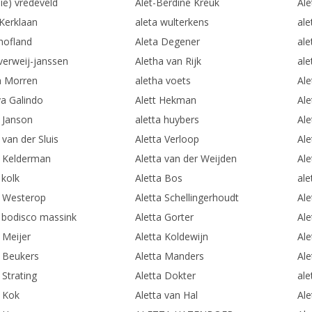
lie) vredeveld
Alet-Berdine Kreuk
Ale
 Kerklaan
aleta wulterkens
ale
 hofland
Aleta Degener
ale
 verweij-janssen
Aletha van Rijk
al
a Morren
aletha voets
Ale
ya Galindo
Alett Hekman
Ale
a Janson
aletta huybers
Ale
 van der Sluis
Aletta Verloop
Ale
a Kelderman
Aletta van der Weijden
Al
 kolk
Aletta Bos
al
a Westerop
Aletta Schellingerhoudt
Ale
a bodisco massink
Aletta Gorter
Ale
 Meijer
Aletta Koldewijn
Ale
a Beukers
Aletta Manders
Ale
 Strating
Aletta Dokter
ale
a Kok
Aletta van Hal
Ale