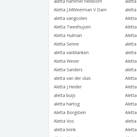
aletta hammer heldoorn
aletta
Aletta J.MWeerman V Dam
aletta
aletta vangoolen
Alett
Aletta Tweehujsen
Aletta
Aletta Hulman
Alett
Aletta Senne
alett
aletta vanblanken
alett
Aletta Wever
Alett
Aletta Sanders
alett
aletta van der sluis
Alett
Aletta J.Heider
Alett
aletta buijs
Alett
aletta hartog
Alett
Aletta Borgstein
Alett
Aletta Vos
aletta
aletta brink
Alett