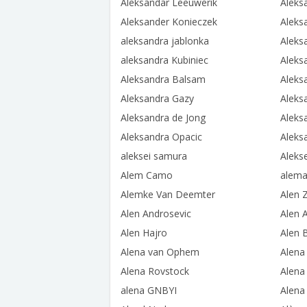
Aleksandar Leeuwerik
Aleks
Aleksander Konieczek
Aleks
aleksandra jablonka
Aleks
aleksandra Kubiniec
Aleksa
Aleksandra Balsam
Aleks
Aleksandra Gazy
Aleksa
Aleksandra de Jong
Aleksa
Aleksandra Opacic
Aleks
aleksei samura
Aleks
Alem Camo
alema
Alemke Van Deemter
Alen Z
Alen Androsevic
Alen 
Alen Hajro
Alen 
Alena van Ophem
Alena
Alena Rovstock
Alena
alena GNBYI
Alena