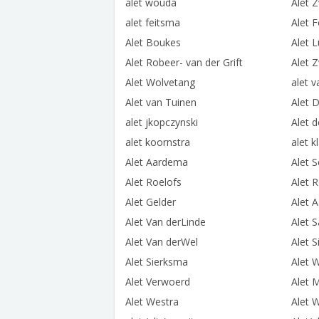
alet wouda
Alet 
alet feitsma
Alet 
Alet Boukes
Alet 
Alet Robeer- van der Grift
Alet 
Alet Wolvetang
alet 
Alet van Tuinen
Alet 
alet jkopczynski
Alet 
alet koornstra
alet 
Alet Aardema
Alet S
Alet Roelofs
Alet 
Alet Gelder
Alet A
Alet Van derLinde
Alet 
Alet Van derWel
Alet S
Alet Sierksma
Alet W
Alet Verwoerd
Alet 
Alet Westra
Alet 