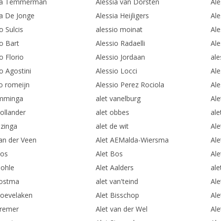
sia Temmerman
Alessia van Dorsten
Ale
ia De Jonge
Alessia Heijligers
Al
o Sulcis
alessio moinat
Ale
o Bart
Alessio Radaelli
Ale
o Florio
Alessio Jordaan
ale
o Agostini
Alessio Locci
Ale
io romeijn
Alessio Perez Rociola
Ale
Imminga
alet vanelburg
Al
ollander
alet obbes
ale
izinga
alet de wit
Ale
van der Veen
Alet AEMalda-Wiersma
Ale
Bos
Alet Bos
Ale
Dohle
Alet Aalders
al
postma
alet van'teind
Al
Hoevelaken
Alet Bisschop
Ale
Kremer
Alet van der Wel
Ale