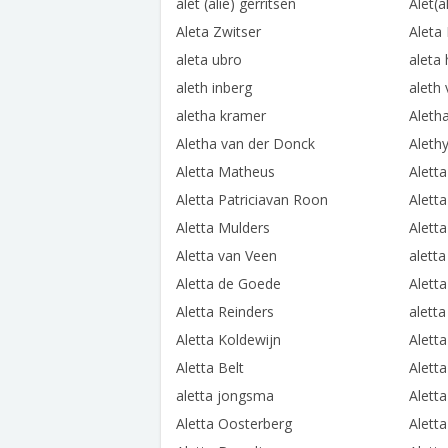
alet (alie) gerritsen
Alet(a
Aleta Zwitser
Aleta
aleta ubro
aleta
aleth inberg
aleth
aletha kramer
Aleth
Aletha van der Donck
Aleth
Aletta Matheus
Alett
Aletta Patriciavan Roon
Aletta
Aletta Mulders
Alett
Aletta van Veen
aletta
Aletta de Goede
Alett
Aletta Reinders
alett
Aletta Koldewijn
Aletta
Aletta Belt
Alett
aletta jongsma
Aletta
Aletta Oosterberg
Alett