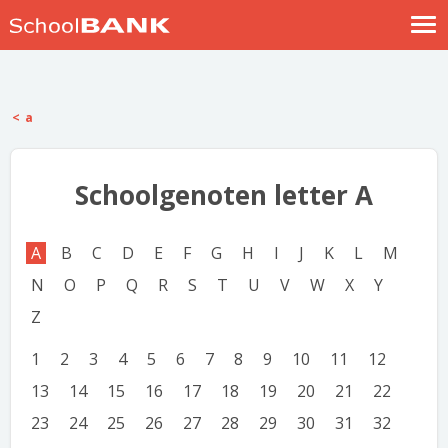
Nostalgische verhalen
Log in
a
Meld je gratis aan
Help
Schoolgenoten letter A
A
B
C
D
E
F
G
H
I
J
K
L
M
N
O
P
Q
R
S
T
U
V
W
X
Y
Z
1
2
3
4
5
6
7
8
9
10
11
12
13
14
15
16
17
18
19
20
21
22
23
24
25
26
27
28
29
30
31
32