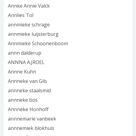
Annke Annie Valck
Annlies Tol
annmieke schrage
annmieke luijsterburg
Annmieke Schoonenboom
annn dalderup
ANNNA A.JROEL
Annne Kuhn
Annneke van Gils
annneke staalsmid
annneke bos
Annneke Honhoff
annnemarie vanbeek
annnemiek blokhuis