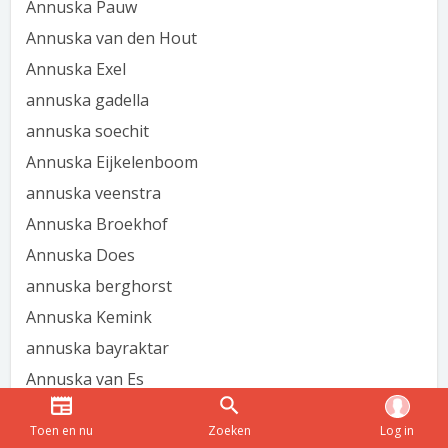
Annuska Pauw
Annuska van den Hout
Annuska Exel
annuska gadella
annuska soechit
Annuska Eijkelenboom
annuska veenstra
Annuska Broekhof
Annuska Does
annuska berghorst
Annuska Kemink
annuska bayraktar
Annuska van Es
Annuska Hoogenbosch
Toen en nu
Zoeken
Log in
Annuska Hunink