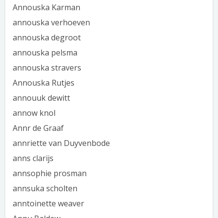
Annouska Karman
annouska verhoeven
annouska degroot
annouska pelsma
annouska stravers
Annouska Rutjes
annouuk dewitt
annow knol
Annr de Graaf
annriette van Duyvenbode
anns clarijs
annsophie prosman
annsuka scholten
anntoinette weaver