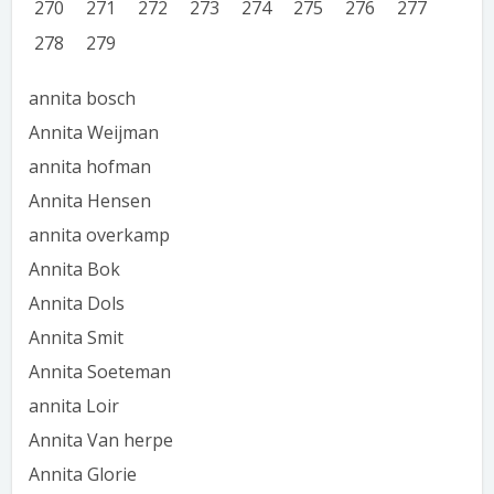
270
271
272
273
274
275
276
277
278
279
annita bosch
Annita Weijman
annita hofman
Annita Hensen
annita overkamp
Annita Bok
Annita Dols
Annita Smit
Annita Soeteman
annita Loir
Annita Van herpe
Annita Glorie