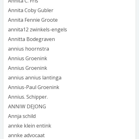
Annita C. Fris
Annita Coby Gubler
Annita Fennie Groote
annita12 zwinkels-engels
Annitta Bodegraven
annius hoornstra
Annius Groenink
Annius Groenink
annius annius lantinga
Annius-Paul Groenink
Annius. Schipper.
ANNIW DEJONG
Annja schild
annke klein entink
annke advocaat