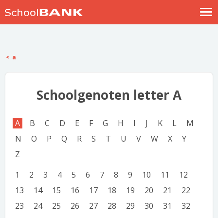
Nostalgische verhalen
Log in
a
Meld je gratis aan
Help
Schoolgenoten letter A
A
B
C
D
E
F
G
H
I
J
K
L
M
N
O
P
Q
R
S
T
U
V
W
X
Y
Z
1
2
3
4
5
6
7
8
9
10
11
12
13
14
15
16
17
18
19
20
21
22
23
24
25
26
27
28
29
30
31
32