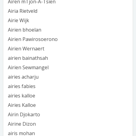
Airen mTjon-A-Tsien
Airia Rietveld
Airie Wijk
Airien bhoelan
Airien Pawirosoerono
Airien Wernaert
airien bainathsah
Airien Sewmangel
airies acharju
airies fabies
airies kalloe
Airies Kalloe
Airin Djokarto
Airine Dizon
airis mohan