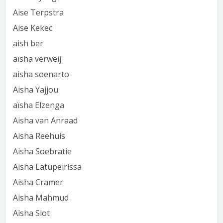
Aise Terpstra
Aise Kekec
aish ber
aïsha verweij
aisha soenarto
Aisha Yajjou
aïsha Elzenga
Aisha van Anraad
Aisha Reehuis
Aisha Soebratie
Aisha Latupeirissa
Aisha Cramer
Aisha Mahmud
Aïsha Slot