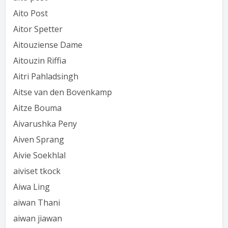
Aito Post
Aitor Spetter
Aitouziense Dame
Aitouzin Riffia
Aitri Pahladsingh
Aitse van den Bovenkamp
Aitze Bouma
Aivarushka Peny
Aiven Sprang
Aivie Soekhlal
aiviset tkock
Aiwa Ling
aiwan Thani
aiwan jiawan