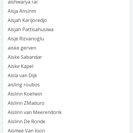
aishwarya rai
Aisja Ansinm
Aisjah Karijoredjo
Aisjah Pattisahusiwa
Aisje Rizvanoglu
aiske gerven
Aiske Sabandar
Aiske Kapel
Aisla van Dijk
aisling roubos
Aislinn Koehein
Aislinn ZMaduro
Aislinn van Meerendonk
Aislinn De Ronde
Aismee Van loon