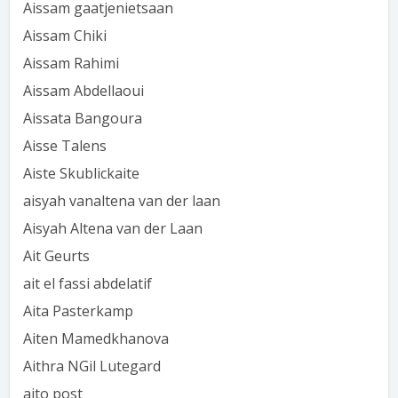
Aissam gaatjenietsaan
Aissam Chiki
Aissam Rahimi
Aissam Abdellaoui
Aissata Bangoura
Aisse Talens
Aiste Skublickaite
aisyah vanaltena van der laan
Aisyah Altena van der Laan
Ait Geurts
ait el fassi abdelatif
Aita Pasterkamp
Aiten Mamedkhanova
Aithra NGil Lutegard
aito post