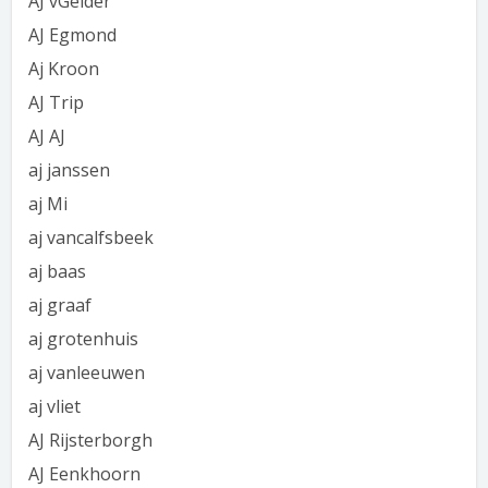
AJ vGelder
AJ Egmond
Aj Kroon
AJ Trip
AJ AJ
aj janssen
aj Mi
aj vancalfsbeek
aj baas
aj graaf
aj grotenhuis
aj vanleeuwen
aj vliet
AJ Rijsterborgh
AJ Eenkhoorn