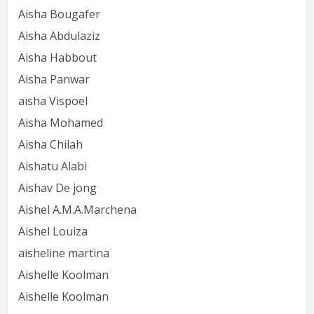
Aisha Bougafer
Aisha Abdulaziz
Aisha Habbout
Aisha Panwar
aïsha Vispoel
Aisha Mohamed
Aisha Chilah
Aishatu Alabi
Aishav De jong
Aishel A.M.A.Marchena
Aishel Louiza
aisheline martina
Aishelle Koolman
Aishelle Koolman