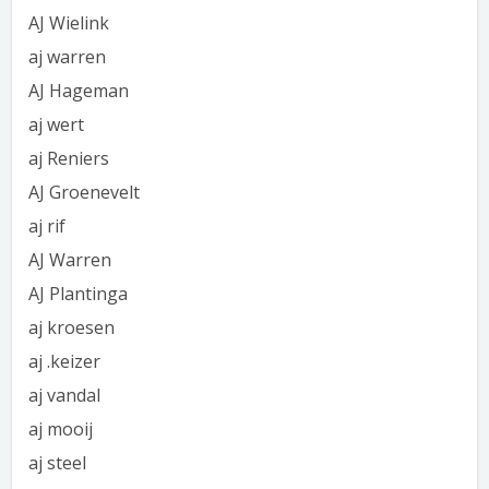
AJ Wielink
aj warren
AJ Hageman
aj wert
aj Reniers
AJ Groenevelt
aj rif
AJ Warren
AJ Plantinga
aj kroesen
aj .keizer
aj vandal
aj mooij
aj steel