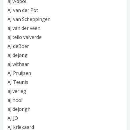
aj v/dpol
AJ van der Pot
AJ van Scheppingen
aj van der veen
aj tello valverde
AJ deBoer
aj dejong
aj withaar
AJ Pruijsen
AJ Teunis
aj verleg
aj hooi
aj dejongh
AJ JO
AJ kriekaard