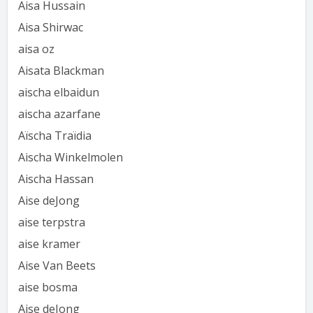
Aisa Hussain
Aisa Shirwac
aisa oz
Aisata Blackman
aischa elbaidun
aischa azarfane
Aïscha Traïdia
Aischa Winkelmolen
Aischa Hassan
Aise deJong
aise terpstra
aise kramer
Aise Van Beets
aise bosma
Aise deJong