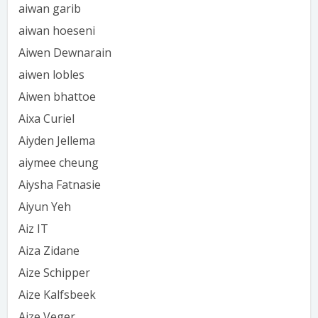
aiwan garib
aiwan hoeseni
Aiwen Dewnarain
aiwen lobles
Aiwen bhattoe
Aixa Curiel
Aiyden Jellema
aiymee cheung
Aiysha Fatnasie
Aiyun Yeh
Aiz IT
Aiza Zidane
Aize Schipper
Aize Kalfsbeek
Aize Veger