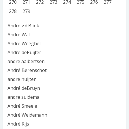
270
271
272
273
274
275
276
277
278
279
André v.d.Blink
André Wal
André Weeghel
André deRuijter
andre aalbertsen
André Berenschot
andre nuijten
André deBruyn
andre zuidema
André Smeele
André Weidemann
André Rijs