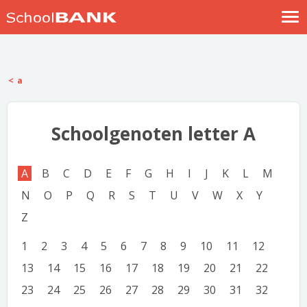
Nostalgische verhalen
Log in
a
Meld je gratis aan
Help
Schoolgenoten letter A
A
B
C
D
E
F
G
H
I
J
K
L
M
N
O
P
Q
R
S
T
U
V
W
X
Y
Z
1
2
3
4
5
6
7
8
9
10
11
12
13
14
15
16
17
18
19
20
21
22
23
24
25
26
27
28
29
30
31
32