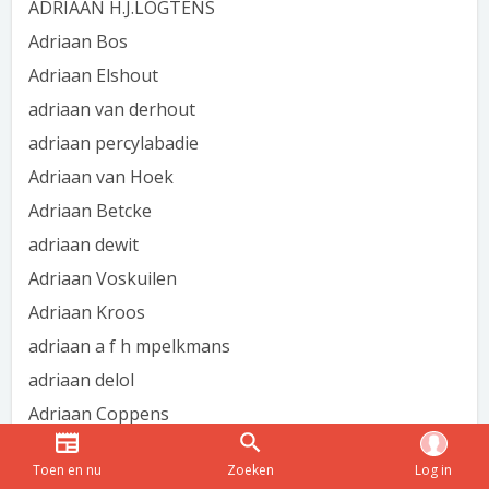
ADRIAAN H.J.LOGTENS
Adriaan Bos
Adriaan Elshout
adriaan van derhout
adriaan percylabadie
Adriaan van Hoek
Adriaan Betcke
adriaan dewit
Adriaan Voskuilen
Adriaan Kroos
adriaan a f h mpelkmans
adriaan delol
Adriaan Coppens
Adriaan deVlieg
Toen en nu
Zoeken
Log in
Adriaan van der Valk