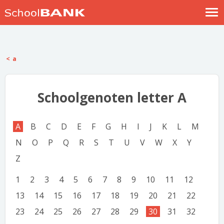
Nostalgische verhalen
Log in
a
Meld je gratis aan
Help
Schoolgenoten letter A
A
B
C
D
E
F
G
H
I
J
K
L
M
N
O
P
Q
R
S
T
U
V
W
X
Y
Z
1
2
3
4
5
6
7
8
9
10
11
12
13
14
15
16
17
18
19
20
21
22
23
24
25
26
27
28
29
30
31
32